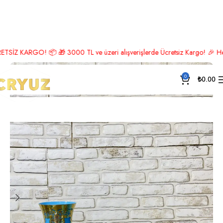
Ana Sayfa
Saray Koleksiyonu
RGO! 📦 🎁 3000 TL ve üzeri alışverişlerde Ücretsiz Kargo! 🎉 Hemen üye ol
0
₺
0.00