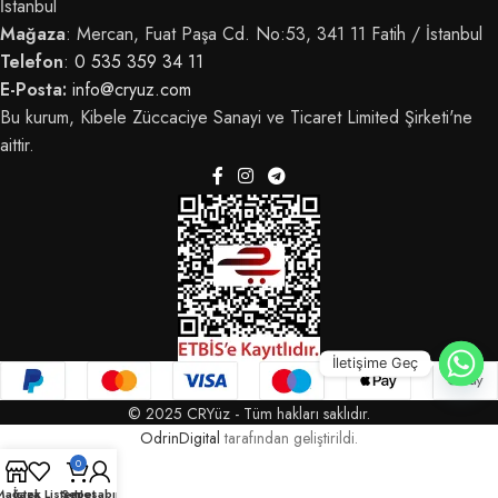
İstanbul
Mağaza
: Mercan, Fuat Paşa Cd. No:53, 341 11 Fatih / İstanbul
Telefon
:
0 535 359 34 11
E-Posta:
info@cryuz.com
Bu kurum, Kibele Züccaciye Sanayi ve Ticaret Limited Şirketi'ne
aittir.
İletişime Geç
© 2025 CRYüz - Tüm hakları saklıdır.
OdrinDigital
tarafından geliştirildi.
0
Mağaza
İstek Listem
Sepet
Hesabım