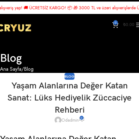
riş yap! 🚚 ÜCRETSİZ KARGO! 📦 🎁 3000 TL ve üzeri alışverişlerde Ücretsiz
0
₺
0.00
Blog
Ana Sayfa
Blog
BLOG
Yaşam Alanlarına Değer Katan
Sanat: Lüks Hediyelik Züccaciye
Rehberi
0
Odadmin