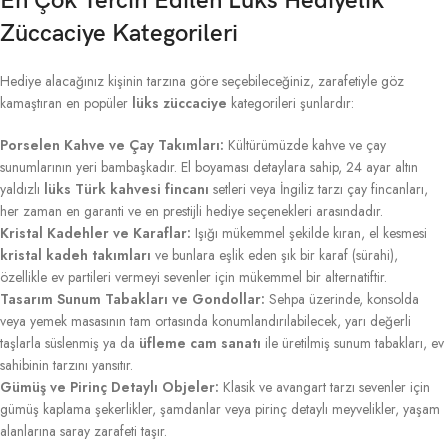
En Çok Tercih Edilen Lüks Hediyelik
Züccaciye Kategorileri
Hediye alacağınız kişinin tarzına göre seçebileceğiniz, zarafetiyle göz
kamaştıran en popüler
lüks züccaciye
kategorileri şunlardır:
Porselen Kahve ve Çay Takımları:
Kültürümüzde kahve ve çay
sunumlarının yeri bambaşkadır. El boyaması detaylara sahip, 24 ayar altın
yaldızlı
lüks Türk kahvesi fincanı
setleri veya İngiliz tarzı çay fincanları,
her zaman en garanti ve en prestijli hediye seçenekleri arasındadır.
Kristal Kadehler ve Karaflar:
Işığı mükemmel şekilde kıran, el kesmesi
kristal kadeh takımları
ve bunlara eşlik eden şık bir karaf (sürahi),
özellikle ev partileri vermeyi sevenler için mükemmel bir alternatiftir.
Tasarım Sunum Tabakları ve Gondollar:
Sehpa üzerinde, konsolda
veya yemek masasının tam ortasında konumlandırılabilecek, yarı değerli
taşlarla süslenmiş ya da
üfleme cam sanatı
ile üretilmiş sunum tabakları, ev
sahibinin tarzını yansıtır.
Gümüş ve Pirinç Detaylı Objeler:
Klasik ve avangart tarzı sevenler için
gümüş kaplama şekerlikler, şamdanlar veya pirinç detaylı meyvelikler, yaşam
alanlarına saray zarafeti taşır.