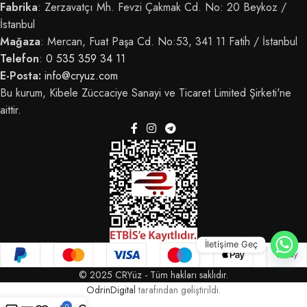
Fabrika
: Zerzavatçı Mh. Fevzi Çakmak Cd. No: 20 Beykoz /
İstanbul
Mağaza
: Mercan, Fuat Paşa Cd. No:53, 341 11 Fatih / İstanbul
Telefon
:
0 535 359 34 11
E-Posta:
info@cryuz.com
Bu kurum, Kibele Züccaciye Sanayi ve Ticaret Limited Şirketi'ne
aittir.
İletişime Geç
© 2025 CRYüz - Tüm hakları saklıdır.
OdrinDigital
tarafından geliştirildi.
0