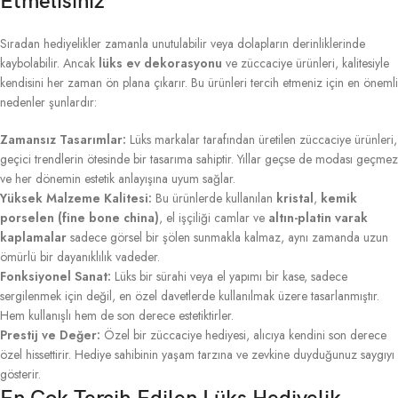
Etmelisiniz
Sıradan hediyelikler zamanla unutulabilir veya dolapların derinliklerinde
kaybolabilir. Ancak
lüks ev dekorasyonu
ve züccaciye ürünleri, kalitesiyle
kendisini her zaman ön plana çıkarır. Bu ürünleri tercih etmeniz için en önemli
nedenler şunlardır:
Zamansız Tasarımlar:
Lüks markalar tarafından üretilen züccaciye ürünleri,
geçici trendlerin ötesinde bir tasarıma sahiptir. Yıllar geçse de modası geçmez
ve her dönemin estetik anlayışına uyum sağlar.
Yüksek Malzeme Kalitesi:
Bu ürünlerde kullanılan
kristal
,
kemik
porselen (fine bone china)
, el işçiliği camlar ve
altın-platin varak
kaplamalar
sadece görsel bir şölen sunmakla kalmaz, aynı zamanda uzun
ömürlü bir dayanıklılık vadeder.
Fonksiyonel Sanat:
Lüks bir sürahi veya el yapımı bir kase, sadece
sergilenmek için değil, en özel davetlerde kullanılmak üzere tasarlanmıştır.
Hem kullanışlı hem de son derece estetiktirler.
Prestij ve Değer:
Özel bir züccaciye hediyesi, alıcıya kendini son derece
özel hissettirir. Hediye sahibinin yaşam tarzına ve zevkine duyduğunuz saygıyı
gösterir.