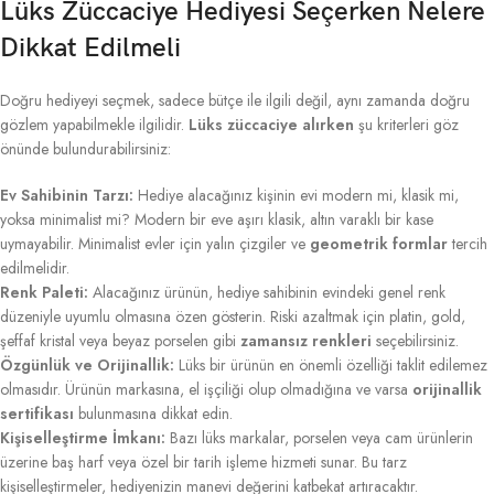
Lüks Züccaciye Hediyesi Seçerken Nelere
Dikkat Edilmeli
Doğru hediyeyi seçmek, sadece bütçe ile ilgili değil, aynı zamanda doğru
gözlem yapabilmekle ilgilidir.
Lüks züccaciye alırken
şu kriterleri göz
önünde bulundurabilirsiniz:
Ev Sahibinin Tarzı:
Hediye alacağınız kişinin evi modern mi, klasik mi,
yoksa minimalist mi? Modern bir eve aşırı klasik, altın varaklı bir kase
uymayabilir. Minimalist evler için yalın çizgiler ve
geometrik formlar
tercih
edilmelidir.
Renk Paleti:
Alacağınız ürünün, hediye sahibinin evindeki genel renk
düzeniyle uyumlu olmasına özen gösterin. Riski azaltmak için platin, gold,
şeffaf kristal veya beyaz porselen gibi
zamansız renkleri
seçebilirsiniz.
Özgünlük ve Orijinallik:
Lüks bir ürünün en önemli özelliği taklit edilemez
olmasıdır. Ürünün markasına, el işçiliği olup olmadığına ve varsa
orijinallik
sertifikası
bulunmasına dikkat edin.
Kişiselleştirme İmkanı:
Bazı lüks markalar, porselen veya cam ürünlerin
üzerine baş harf veya özel bir tarih işleme hizmeti sunar. Bu tarz
kişiselleştirmeler, hediyenizin manevi değerini katbekat artıracaktır.