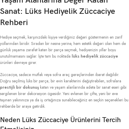
Yaşam Alanlarına Değer Katan
Sanat: Lüks Hediyelik Züccaciye
Rehberi
Hediye seçmek, karşınızdaki kişiye verdiğiniz değeri göstermenin en zarif
yollarından biridir. Sıradan bir nesne yerine, hem estetik değeri olan hem de
günlük yaşama zarafet katan bir parça seçmek, hediyenizin yıllar boyu
unutulmamasını sağlar. İşte tam bu noktada
lüks hediyelik züccaciye
ürünleri devreye girer.
Züccaciye, sadece mutfak veya sofra araç gereçlerinden ibaret değildir.
Doğru seçilmiş lüks bir parça; bir evin karakterini değiştirebilen, sofralara
prestijli bir dokunuş
katan ve yaşam alanlarında adeta bir sanat eseri gibi
sergilenen birer dekorasyon ögesidir. Yeni evlenen bir çifte, yeni bir eve
taşınan yakınınıza ya da iş ortağınıza sunabileceğiniz en seçkin seçenekleri bu
rehberde bir araya getirdik.
Neden Lüks Züccaciye Ürünlerini Tercih