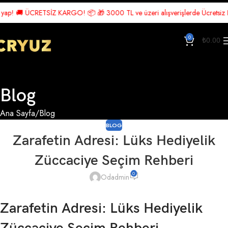
🚚 ÜCRETSİZ KARGO! 📦 🎁 3000 TL ve üzeri alışverişlerde Ücretsiz Kargo! 
0
₺
0.00
Blog
Ana Sayfa
Blog
BLOG
Zarafetin Adresi: Lüks Hediyelik
Züccaciye Seçim Rehberi
0
Odadmin
Zarafetin Adresi: Lüks Hediyelik