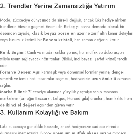
2. Trendler Yerine Zamansızlığa Yatırım
Moda, züccaciye dünyasında da sürekli değişir, ancak lüks hediye alırken
trendlerin ötesine geçmek önemlidir. Birkaç yıl sonra demode olacak bir
desenden ziyade,
klasik beyaz porselen
üzerine zarif altın kenar detayları
veya kusursuz kesimli bir
Bohem kristali
, her zaman değerini korur.
Renk Seçimi:
Canlı ve moda renkler yerine, her mutfak ve dekorasyon
stiliyle uyum sağlayacak nötr tonları (fildişi, inci beyazı, şeffaf kristal) tercih
edin.
Form ve Desen:
Aşırı karmaşık veya dönemsel formlar yerine, dengeli,
simetrik ve temiz hatlı tasarımlar seçmek, hediyenizin
uzun ömürlü
olmasını
sağlar.
Marka Bilinci:
Züccaciye alanında yüzyıllık geçmişe sahip, tanınmış
markaların (örneğin Baccarat, Lalique, Herend gibi) ürünleri, hem kalite hem
de
ikinci el değeri
açısından güven verir.
3. Kullanım Kolaylığı ve Bakım
Lüks züccaciye genellikle hassastır, ancak hediyenizin sadece vitrinde
durmasını istemezsiniz. Birçok
premium mutfak aksesuarı
ve modern