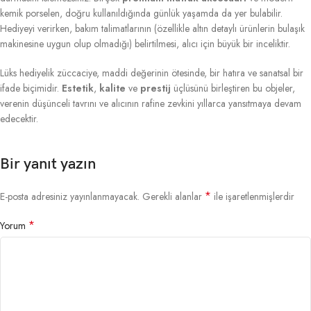
kemik porselen, doğru kullanıldığında günlük yaşamda da yer bulabilir.
Hediyeyi verirken, bakım talimatlarının (özellikle altın detaylı ürünlerin bulaşık
makinesine uygun olup olmadığı) belirtilmesi, alıcı için büyük bir inceliktir.
Lüks hediyelik züccaciye, maddi değerinin ötesinde, bir hatıra ve sanatsal bir
ifade biçimidir.
Estetik
,
kalite
ve
prestij
üçlüsünü birleştiren bu objeler,
verenin düşünceli tavrını ve alıcının rafine zevkini yıllarca yansıtmaya devam
edecektir.
Bir yanıt yazın
*
E-posta adresiniz yayınlanmayacak.
Gerekli alanlar
ile işaretlenmişlerdir
*
Yorum