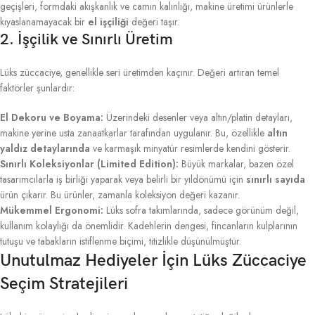
geçişleri, formdaki akışkanlık ve camın kalınlığı, makine üretimi ürünlerle
kıyaslanamayacak bir
el işçiliği
değeri taşır.
2. İşçilik ve Sınırlı Üretim
Lüks züccaciye, genellikle seri üretimden kaçınır. Değeri artıran temel
faktörler şunlardır:
El Dekoru ve Boyama:
Üzerindeki desenler veya altın/platin detayları,
makine yerine usta zanaatkarlar tarafından uygulanır. Bu, özellikle
altın
yaldız detaylarında
ve karmaşık minyatür resimlerde kendini gösterir.
Sınırlı Koleksiyonlar (Limited Edition):
Büyük markalar, bazen özel
tasarımcılarla iş birliği yaparak veya belirli bir yıldönümü için
sınırlı sayıda
ürün çıkarır. Bu ürünler, zamanla koleksiyon değeri kazanır.
Mükemmel Ergonomi:
Lüks sofra takımlarında, sadece görünüm değil,
kullanım kolaylığı da önemlidir. Kadehlerin dengesi, fincanların kulplarının
tutuşu ve tabakların istiflenme biçimi, titizlikle düşünülmüştür.
Unutulmaz Hediyeler İçin Lüks Züccaciye
Seçim Stratejileri