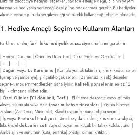
Lüks bir züccaciye hediyesi seçerken, sadece estetiğe değil, alıcının yaşam
tarzına ve hediyenin verileceği özel güne odaklanmak gerekir. Bu hediyeler,
alıcının evinde gururla sergileyeceği ve sürekli kullanacağı objeler olmalıdır.
1. Hediye Amaçlı Seçim ve Kullanım Alanları
Farklı durumlar, farklı
lüks hediyelik züccaciye
ürünlerini gerektirir:
| Hediye Durumu | Önerilen Ürün Tipi | Dikkat Edilmesi Gerekenler |
| :— | :— | :— |
|
Düğün veya Ev Kurulumu
| Komple yemek takımları, kristal kadeh setleri
(şarap ve şampanya), şık çatal-bıçak setleri. | Zamansız (klasik) desenler
seçmek, modern trendlerden daha iyidir.
Kaliteli porselenin
en az 12
kişilik olmasına dikkat edin. |
|
Özel Günler (Yıl dönümü, Terfi)
| El üfleme dekoratif vazo, gümüş
aksesuarlı sürahi veya özel
tasarım kahve fincanları
. | Kişinin bireysel
zevkine (Art Deco, Minimalist, Klasik) uygun bir sanat objesi seçin. |
|
İş veya Protokol Hediyesi
| Sınırlı sayıda üretilmiş kristal masa objesi,
lüks kristal
dekanter seti
veya el boyaması küçük bir tabak koleksiyonu. |
Ambalajın ve sunumun (kutu, sertifika) prestijli olması kritiktir. |