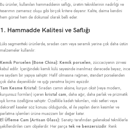
Bu ürünler, kullanılan hammaddenin saflığı, üretim tekniklerinin nadirliği ve
tasarımın zamansız oluşu gibi birçok kritere dayanır. Kalite, daima kendini
hem görsel hem de dokunsal olarak belli eder.
1. Hammadde Kalitesi ve Saflığı
Lüks segmentteki ürünlerde, sıradan cam veya seramik yerine çok daha üstün
malzemeler kullanılır:
Kemik Porselen (Bone China):
Kemik porselen
, züccaciyenin zirvesi
kabul edilir. İçeriğindeki kemik külü sayesinde inanılmaz derecede beyaz, ince
ve saydam bir yapıya sahiptir. Hafif olmasına rağmen, standart porselenden
çok daha dayanıklıdır ve ışığı yansıtma biçimi eşsizdir.
Tam Kesme Kristal:
Sıradan camın aksine, kurşun oksit (veya modern,
kurşunsuz formları) içeren
kristal cam
, daha ağır, daha parlak ve prizmatik
ışık kırma özelliğine sahiptir. Özellikle kadeh takımları, viski setleri veya
dekoratif kaseler söz konusu olduğunda, el ile yapılan derin kesimler ve
parlatma işlemleri ürüne muazzam bir değer katar.
El Üfleme Cam (Artisan Glass):
Sanatçı tarafından geleneksel tekniklerle
şekillendirilen cam objelerdir. Her parça
tek ve benzersizdir
. Renk