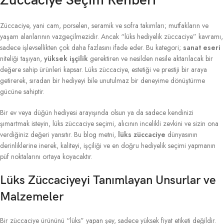
Züccaciye Seçim Rehberi
Züccaciye, yani cam, porselen, seramik ve sofra takımları; mutfakların ve
yaşam alanlarının vazgeçilmezidir. Ancak “lüks hediyelik züccaciye” kavramı,
sadece işlevsellikten çok daha fazlasını ifade eder. Bu kategori;
sanat eseri
niteliği taşıyan,
yüksek işçilik
gerektiren ve nesilden nesile aktarılacak bir
değere sahip ürünleri kapsar. Lüks züccaciye, estetiği ve prestiji bir araya
getirerek, sıradan bir hediyeyi bile unutulmaz bir deneyime dönüştürme
gücüne sahiptir.
Bir ev veya düğün hediyesi arayışında olsun ya da sadece kendinizi
şımartmak isteyin, lüks züccaciye seçimi, alıcının incelikli zevkini ve sizin ona
verdiğiniz değeri yansıtır. Bu blog metni,
lüks züccaciye
dünyasının
derinliklerine inerek, kaliteyi, işçiliği ve en doğru hediyelik seçimi yapmanın
püf noktalarını ortaya koyacaktır.
Lüks Züccaciyeyi Tanımlayan Unsurlar ve
Malzemeler
Bir züccaciye ürününü “lüks” yapan şey, sadece yüksek fiyat etiketi değildir.