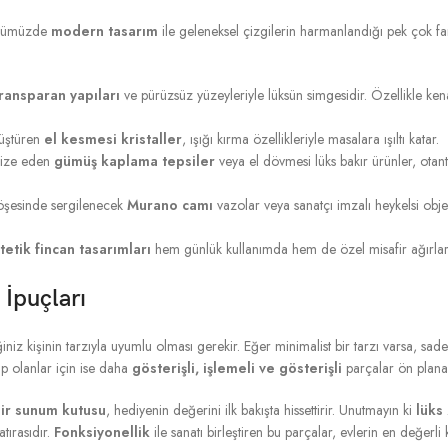
Günümüzde
modern tasarım
ile geleneksel çizgilerin harmanlandığı pek çok far
ransparan yapıları
ve pürüzsüz yüzeyleriyle lüksün simgesidir. Özellikle ken
nüştüren
el kesmesi kristaller
, ışığı kırma özellikleriyle masalara ışıltı katar.
rnize eden
gümüş kaplama tepsiler
veya el dövmesi lüks bakır ürünler, otanti
köşesinde sergilenecek
Murano camı
vazolar veya sanatçı imzalı heykelsi obj
tetik fincan tasarımları
hem günlük kullanımda hem de özel misafir ağırlar
İpuçları
iz kişinin tarzıyla uyumlu olması gerekir. Eğer minimalist bir tarzı varsa, sade
hip olanlar için ise daha
gösterişli, işlemeli ve gösterişli
parçalar ön plana 
bir sunum kutusu
, hediyenin değerini ilk bakışta hissettirir. Unutmayın ki
lüks
atırasıdır.
Fonksiyonellik
ile sanatı birleştiren bu parçalar, evlerin en değerli 