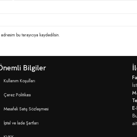
adresim bu tarayıcıya kaydedilsin.
Önemli Bilgiler
İ
Fa
Kullanım Koşulları
İs
M
Çerez Politikası
T
E-
Mesafeli Satış Sözleşmesi
Bu
İptal ve İade Şartları
ait
KVKK