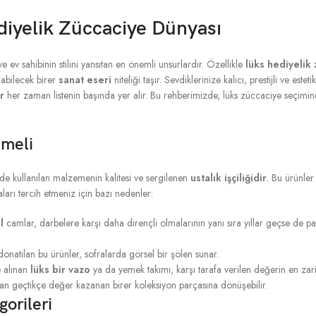
diyelik Züccaciye Dünyası
 ev sahibinin stilini yansıtan en önemli unsurlardır. Özellikle
lüks hediyelik
labilecek birer
sanat eseri
niteliği taşır. Sevdiklerinize kalıcı, prestijli ve estet
r
her zaman listenin başında yer alır. Bu rehberimizde, lüks züccaciye seçimi
lmeli
de kullanılan malzemenin kalitesi ve sergilenen
ustalık işçiliğidir
. Bu ürünler
çaları tercih etmeniz için bazı nedenler:
l
camlar, darbelere karşı daha dirençli olmalarının yanı sıra yıllar geçse de par
donatılan bu ürünler, sofralarda görsel bir şölen sunar.
e alınan
lüks bir vazo
ya da yemek takımı, karşı tarafa verilen değerin en zari
an geçtikçe değer kazanan birer koleksiyon parçasına dönüşebilir.
orileri