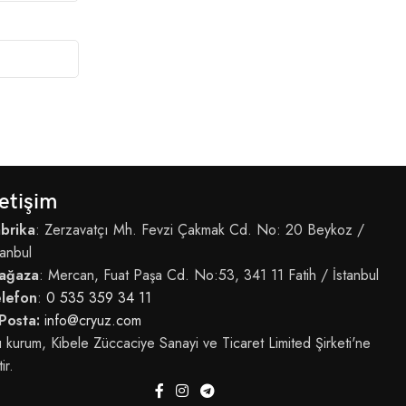
letişim
brika
: Zerzavatçı Mh. Fevzi Çakmak Cd. No: 20 Beykoz /
tanbul
ağaza
: Mercan, Fuat Paşa Cd. No:53, 341 11 Fatih / İstanbul
elefon
:
0 535 359 34 11
Posta:
info@cryuz.com
 kurum, Kibele Züccaciye Sanayi ve Ticaret Limited Şirketi'ne
tir.