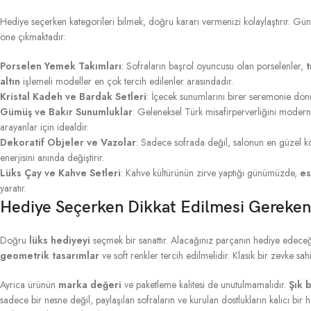
Hediye seçerken kategorileri bilmek, doğru kararı vermenizi kolaylaştırır. 
öne çıkmaktadır:
Porselen Yemek Takımları
: Sofraların başrol oyuncusu olan porselenler,
t
altın
işlemeli modeller en çok tercih edilenler arasındadır.
Kristal Kadeh ve Bardak Setleri
: İçecek sunumlarını birer seremonie dö
Gümüş ve Bakır Sunumluklar
: Geleneksel Türk misafirperverliğini mode
arayanlar için idealdir.
Dekoratif Objeler ve Vazolar
: Sadece sofrada değil, salonun en güzel 
enerjisini anında değiştirir.
Lüks Çay ve Kahve Setleri
: Kahve kültürünün zirve yaptığı günümüzde,
es
yaratır.
Hediye Seçerken Dikkat Edilmesi Gereken 
Doğru
lüks hediyeyi
seçmek bir sanattır. Alacağınız parçanın hediye edeceğin
geometrik tasarımlar
ve soft renkler tercih edilmelidir. Klasik bir zevke sa
Ayrıca ürünün
marka değeri
ve paketleme kalitesi de unutulmamalıdır.
Şık 
sadece bir nesne değil, paylaşılan sofraların ve kurulan dostlukların kalıcı bir h