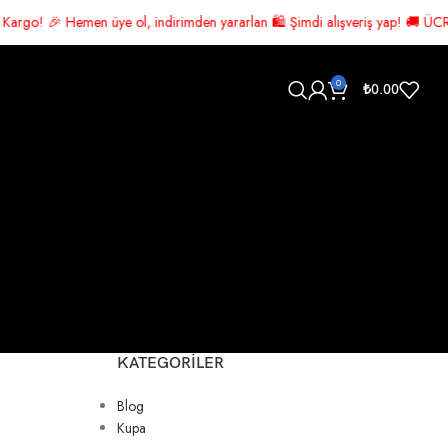
e ol, indirimden yararlan 🛍️ Şimdi alışveriş yap! 🚚 ÜCRETSİZ KARGO! 📦
0
₺
0.00
KATEGORILER
Blog
Kupa