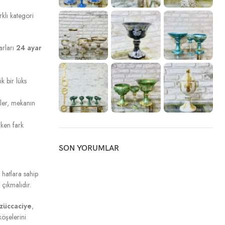
klı kategori
arları
24 ayar
k bir lüks
eler, mekanın
ken fark
SON YORUMLAR
 hatlara sahip
çıkmalıdır.
 züccaciye
,
köşelerini