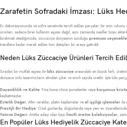
Zarafetin Sofradaki İmzası: Lüks He
Ev dekorasyonunda ve sofra sanatında tercih edilen parçalar, bir evin ruhunu ve
ürünleri, sadece birer kullanım eşyası değil, aynı zamanda nesiller boyu aktarı
bırakmak istediğinizde, züccaciye dünyasının sunduğu
premium seçenekle
trendlere kadar merak edilen tüm detayları bir araya getirdik.
Neden Lüks Züccaciye Ürünleri Tercih Edi
Sıradan bir mutfak eşyası ile
lüks züccaciye
arasındaki en büyük fark, üretim
dünyaca ünlü tasarımcıların elinden çıkar ve sınırlı sayıda üretilir. İşte lüks par
Dayanıklılık ve Kalite
: Fine bone china porselenler veya
kurşunsuz krista
kaybetmezler.
Estetik Değer
: Altın varaklar, platin kaplamalar ve
el işçiliği işlemeler
ile 
Prestijli Bir Hediye
: Özel günlerde, düğünlerde veya yeni ev ziyaretlerind
Yatırım Değeri
: Antika adayı olan bazı
limitli üretim koleksiyonlar
, zam
En Popüler Lüks Hediyelik Züccaciye Kateg