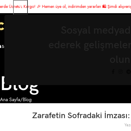
 🎉 Hemen üye ol, indirimden yararlan 🛍️ Şimdi alışveriş yap! 🚚 ÜCRETSİZ
Sosyal medyada
ederek gelişmele

Sofra Takımı
Lüks Aksesuar
Servis
Koleksiyonlar
Fırsatlar
olun
Blog
Ana Sayfa
Blog
Zarafetin Sofradaki İmzası
Yaz