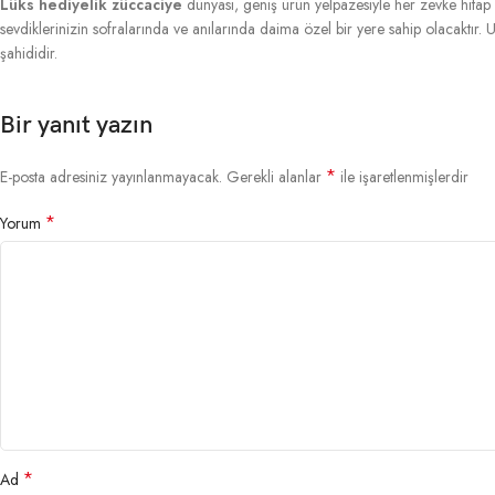
Lüks hediyelik züccaciye
dünyası, geniş ürün yelpazesiyle her zevke hitap ed
sevdiklerinizin sofralarında ve anılarında daima özel bir yere sahip olacaktır.
şahididir.
Bir yanıt yazın
*
E-posta adresiniz yayınlanmayacak.
Gerekli alanlar
ile işaretlenmişlerdir
*
Yorum
*
Ad