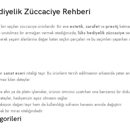
diyelik Züccaciye Rehberi
biri seçilen züccaciye ürünleridir. Bir eve
estetik
,
zarafet
ve
prestij
katman
ize unutulmaz bir armağan vermek istediğinizde,
lüks hediyelik züccaciye
seç
eçerek yaşam alanlarına değer katan seçkin parçaları ve bu seçimleri yaparken 
rer
sanat eseri
niteliği taşır. Bu ürünlerin tercih edilmesinin arkasında yatan e
mez kılan detaylar:
e altın ya da platin işlemeler, ürünün ömrünü uzatırken ona benzersiz bir doku
etaylar, hediyenizin eşsiz olmasını sağlar.
siyon değeri taşır hem de kullanıldığı sofranın havasını anında değiştirir.
cek bir miras niteliğindedir.
orileri