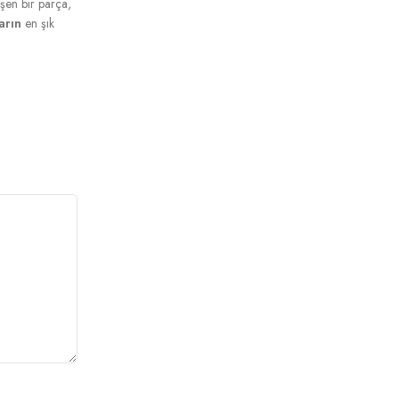
eşen bir parça,
arın
en şık