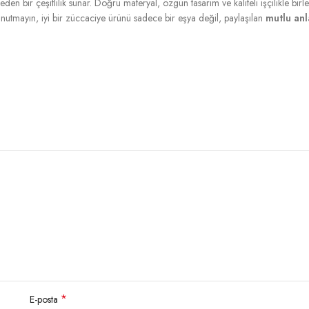
en bir çeşitlilik sunar. Doğru materyal, özgün tasarım ve kaliteli işçilikle birl
 Unutmayın, iyi bir züccaciye ürünü sadece bir eşya değil, paylaşılan
mutlu anl
*
E-posta