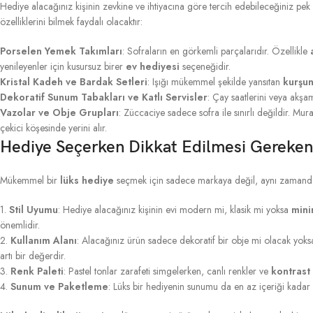
Hediye alacağınız kişinin zevkine ve ihtiyacına göre tercih edebileceğiniz pek
özelliklerini bilmek faydalı olacaktır:
Porselen Yemek Takımları
: Sofraların en görkemli parçalarıdır. Özellikle
yenileyenler için kusursuz birer
ev hediyesi
seçeneğidir.
Kristal Kadeh ve Bardak Setleri
: Işığı mükemmel şekilde yansıtan
kurşun
Dekoratif Sunum Tabakları ve Katlı Servisler
: Çay saatlerini veya akşa
Vazolar ve Obje Grupları
: Züccaciye sadece sofra ile sınırlı değildir. Mu
çekici köşesinde yerini alır.
Hediye Seçerken Dikkat Edilmesi Gereken 
Mükemmel bir
lüks hediye
seçmek için sadece markaya değil, aynı zamanda al
1.
Stil Uyumu
: Hediye alacağınız kişinin evi modern mi, klasik mi yoksa
mini
önemlidir.
2.
Kullanım Alanı
: Alacağınız ürün sadece dekoratif bir obje mi olacak yoks
artı bir değerdir.
3.
Renk Paleti
: Pastel tonlar zarafeti simgelerken, canlı renkler ve
kontrast
4.
Sunum ve Paketleme
: Lüks bir hediyenin sunumu da en az içeriği kadar 