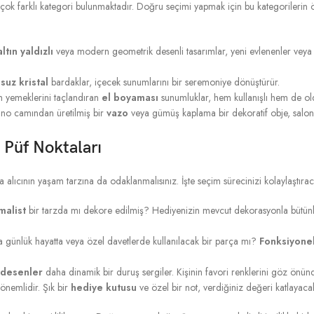
 çok farklı kategori bulunmaktadır. Doğru seçimi yapmak için bu kategorilerin 
altın yaldızlı
veya modern geometrik desenli tasarımlar, yeni evlenenler veya 
suz kristal
bardaklar, içecek sunumlarını bir seremoniye dönüştürür.
m yemeklerini taçlandıran
el boyaması
sunumluklar, hem kullanışlı hem de old
rano camından üretilmiş bir
vazo
veya gümüş kaplama bir dekoratif obje, salonl
Püf Noktaları
ıcının yaşam tarzına da odaklanmalısınız. İşte seçim sürecinizi kolaylaştıraca
malist
bir tarzda mı dekore edilmiş? Hediyenizin mevcut dekorasyonla bütün
a günlük hayatta veya özel davetlerde kullanılacak bir parça mı?
Fonksiyonel
 desenler
daha dinamik bir duruş sergiler. Kişinin favori renklerini göz önü
önemlidir. Şık bir
hediye kutusu
ve özel bir not, verdiğiniz değeri katlayacak