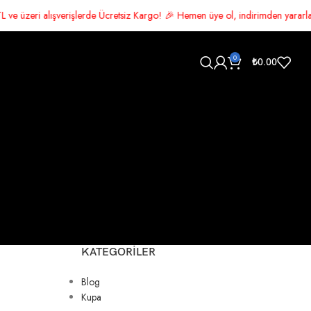
e Ücretsiz Kargo! 🎉 Hemen üye ol, indirimden yararlan 🛍️ Şimdi alışveri
0
₺
0.00
KATEGORILER
Blog
Kupa