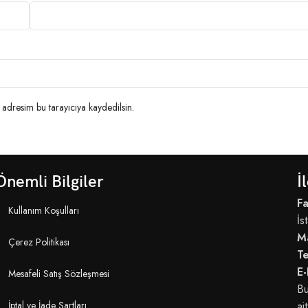
adresim bu tarayıcıya kaydedilsin.
Önemli Bilgiler
İ
Fa
Kullanım Koşulları
İs
M
Çerez Politikası
T
E-
Mesafeli Satış Sözleşmesi
Bu
İptal ve İade Şartları
ait