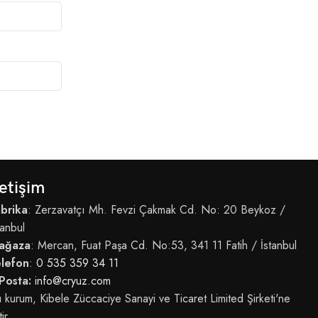
letişim
brika
: Zerzavatçı Mh. Fevzi Çakmak Cd. No: 20 Beykoz /
tanbul
ağaza
: Mercan, Fuat Paşa Cd. No:53, 341 11 Fatih / İstanbul
elefon
:
0 535 359 34 11
Posta:
info@cryuz.com
 kurum, Kibele Züccaciye Sanayi ve Ticaret Limited Şirketi'ne
tir.