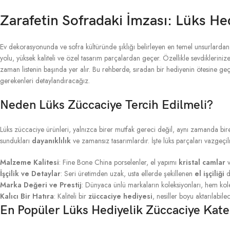
Zarafetin Sofradaki İmzası: Lüks He
Ev dekorasyonunda ve sofra kültüründe şıklığı belirleyen en temel unsurlardan 
yolu, yüksek kaliteli ve özel tasarım parçalardan geçer. Özellikle sevdiklerin
zaman listenin başında yer alır. Bu rehberde, sıradan bir hediyenin ötesine g
gerekenleri detaylandıracağız.
Neden Lüks Züccaciye Tercih Edilmeli?
Lüks züccaciye ürünleri, yalnızca birer mutfak gereci değil, aynı zamanda bi
sundukları
dayanıklılık
ve zamansız tasarımlardır. İşte lüks parçaları vazgeçil
Malzeme Kalitesi
: Fine Bone China porselenler, el yapımı
kristal camlar
v
İşçilik ve Detaylar
: Seri üretimden uzak, usta ellerde şekillenen
el işçiliği
d
Marka Değeri ve Prestij
: Dünyaca ünlü markaların koleksiyonları, hem kolek
Kalıcı Bir Hatıra
: Kaliteli bir
züccaciye hediyesi
, nesiller boyu aktarılabile
En Popüler Lüks Hediyelik Züccaciye Kateg