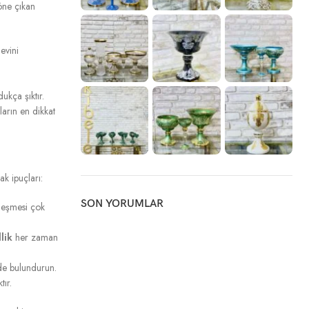
öne çıkan
evini
ukça şıktır.
arın en dikkat
k ipuçları:
SON YORUMLAR
leşmesi çok
lik
her zaman
nde bulundurun.
tır.