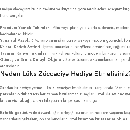
Hediye alacağınız kişinin zevkine ve ihtiyacına göre tercih edebileceğiniz birç
trend parçaları:
Premium Yemek Takımları:
Altın veya platin yaldızlarla süslenmiş, modern
hediyelerden biridir.
Sanatsal Vazolar:
Murano camından esinlenen veya modern geometrik for
Kristal Kadeh Setleri:
İçecek sunumlarını bir şölene dönüştüren, ışığı mü
Tasarım Kahve Takımları:
Türk kahvesi kültürünü modern bir yorumla sun
Gümüş ve Bronz Detaylı Objeler:
Sehpa üzerinde konumlandırılan şamd
arasındadır.
Neden Lüks Züccaciye Hediye Etmelisiniz
Sıradan bir hediye yerine
lüks züccaciye
tercih etmek, karşı tarafa “Senin i
parçalar
oldukları için her zaman hatırlanmanızı sağlar. Özellikle
ev hediye
bir
servis tabağı
, o evin hikayesinin bir parçası haline gelir.
Estetik görünüm
ile dayanıklılığın birleştiği bu ürünler, modern yaşamın ko
standartlarını yükselten, onlara kendilerini özel hissettiren bir
tasarım objesi