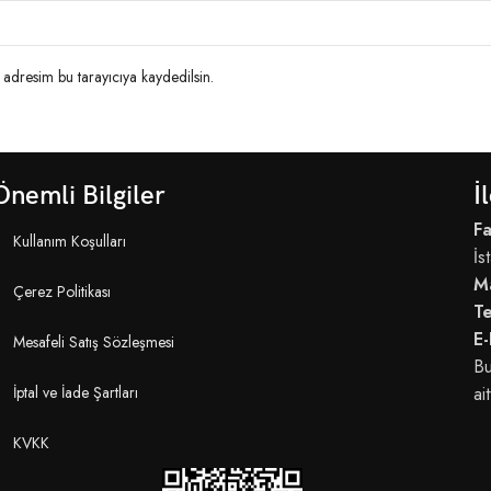
adresim bu tarayıcıya kaydedilsin.
Önemli Bilgiler
İ
Fa
Kullanım Koşulları
İs
M
Çerez Politikası
T
E-
Mesafeli Satış Sözleşmesi
Bu
İptal ve İade Şartları
ait
KVKK