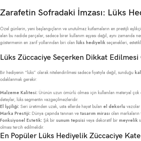
Zarafetin Sofradaki İmzası: Lüks He
Özel günlerin, yeni başlangıçların ve unutulmaz kutlamaların en prestijli eşlikç
alan bu nadide parçalar, sadece birer kullanım eşyası değil, aynı zamanda nesi
göstermenin en zarif yollarından biri olan
lüks hediyelik
seçenekleri, estetik
Lüks Züccaciye Seçerken Dikkat Edilmesi
Bir hediyenin “lüks” olarak nitelendirilmesi sadece fiyatıyla değil, sunduğu
kal
odaklanmak gerekir:
Malzeme Kalitesi:
Ürünün uzun ömürlü olması için kullanılan materyal çok 
detaylar, lüks segmentin vazgeçilmezleridir.
El İşçiliği:
Seri üretimden uzak, usta ellerde hayat bulan
el dekorlu
vazolar
Marka Prestiji:
Dünya çapında tanınan ve
tasarım mirası
olan markaların t
Fonksiyonel Estetik:
Şık bir
sunum tepsisi
veya dekoratif bir
meyvelik
s
olması tercih edilmelidir.
En Popüler Lüks Hediyelik Züccaciye Kateg