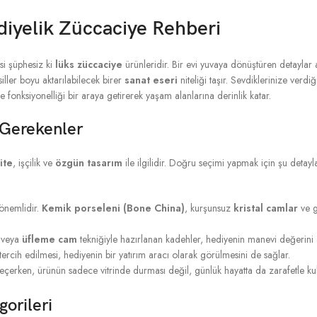
diyelik Züccaciye Rehberi
isi şüphesiz ki
lüks züccaciye
ürünleridir. Bir evi yuvaya dönüştüren detaylar 
ller boyu aktarılabilecek birer
sanat eseri
niteliği taşır. Sevdiklerinize verdi
le fonksiyonelliği bir araya getirerek yaşam alanlarına derinlik katar.
 Gerekenler
ite
, işçilik ve
özgün tasarım
ile ilgilidir. Doğru seçimi yapmak için şu detayl
önemlidir.
Kemik porseleni (Bone China)
, kurşunsuz
kristal camlar
ve 
 veya
üfleme cam
tekniğiyle hazırlanan kadehler, hediyenin manevi değerini ar
ercih edilmesi, hediyenin bir yatırım aracı olarak görülmesini de sağlar.
eçerken, ürünün sadece vitrinde durması değil, günlük hayatta da zarafetle kull
orileri