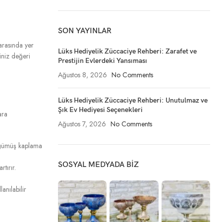
SON YAYINLAR
arasında yer
Lüks Hediyelik Züccaciye Rehberi: Zarafet ve
ğiniz değeri
Prestijin Evlerdeki Yansıması
Ağustos 8, 2026
No Comments
Lüks Hediyelik Züccaciye Rehberi: Unutulmaz ve
Şık Ev Hediyesi Seçenekleri
ara
Ağustos 7, 2026
No Comments
gümüş kaplama
SOSYAL MEDYADA BIZ
tırır.
anılabilir