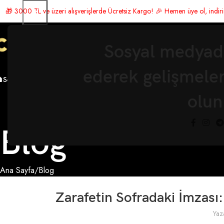
 alışverişlerde Ücretsiz Kargo! 🎉 Hemen üye ol, indirimden yararlan 🛍️ Ş
Sosyal medyada
ederek gelişmele

Sofra Takımı
Lüks Aksesuar
Servis
Koleksiyonlar
Fırsatlar
olun
Blog
Ana Sayfa
Blog
Zarafetin Sofradaki İmzası
Yaz