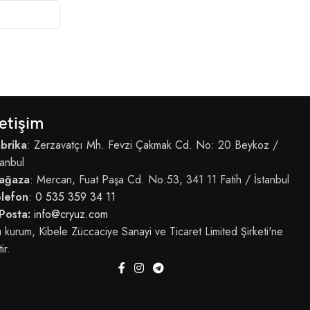
letişim
brika
: Zerzavatçı Mh. Fevzi Çakmak Cd. No: 20 Beykoz /
tanbul
ağaza
: Mercan, Fuat Paşa Cd. No:53, 341 11 Fatih / İstanbul
elefon
:
0 535 359 34 11
Posta:
info@cryuz.com
 kurum, Kibele Züccaciye Sanayi ve Ticaret Limited Şirketi'ne
tir.