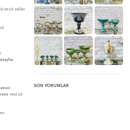
ok tercih edilen
mli
r.
detaylar
SON YORUMLAR
ansız
vazo
veya şık
şam