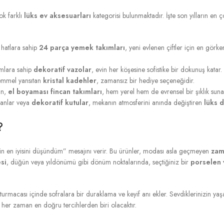
ok farklı
lüks ev aksesuarları
kategorisi bulunmaktadır. İşte son yılların en ç
 hatlara sahip
24 parça yemek takımları
, yeni evlenen çiftler için en görke
mlara sahip
dekoratif vazolar
, evin her köşesine sofistike bir dokunuş katar.
kemmel yansıtan
kristal kadehler
, zamansız bir hediye seçeneğidir.
an,
el boyaması fincan takımları
, hem yerel hem de evrensel bir şıklık suna
anlar veya
dekoratif kutular
, mekanın atmosferini anında değiştiren
lüks 
?
çin en iyisini düşündüm” mesajını verir. Bu ürünler, modası asla geçmeyen
zam
si
, düğün veya yıldönümü gibi dönüm noktalarında, seçtiğiniz bir
porselen 
şturmacası içinde sofralara bir duraklama ve keyif anı ekler. Sevdiklerinizin ya
, her zaman en doğru tercihlerden biri olacaktır.