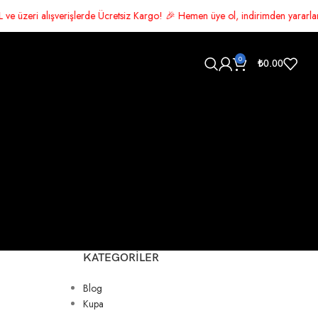
de Ücretsiz Kargo! 🎉 Hemen üye ol, indirimden yararlan 🛍️ Şimdi alışveri
0
₺
0.00
KATEGORILER
Blog
Kupa