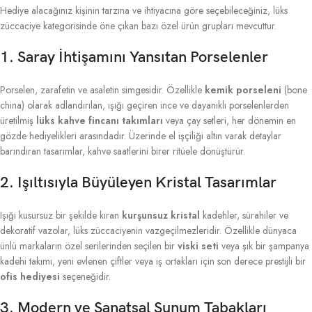
Hediye alacağınız kişinin tarzına ve ihtiyacına göre seçebileceğiniz, lüks
züccaciye kategorisinde öne çıkan bazı özel ürün grupları mevcuttur.
1. Saray İhtişamını Yansıtan Porselenler
Porselen, zarafetin ve asaletin simgesidir. Özellikle
kemik porseleni
(bone
china) olarak adlandırılan, ışığı geçiren ince ve dayanıklı porselenlerden
üretilmiş
lüks kahve fincanı takımları
veya çay setleri, her dönemin en
gözde hediyelikleri arasındadır. Üzerinde el işçiliği altın varak detaylar
barındıran tasarımlar, kahve saatlerini birer ritüele dönüştürür.
2. Işıltısıyla Büyüleyen Kristal Tasarımlar
Işığı kusursuz bir şekilde kıran
kurşunsuz kristal
kadehler, sürahiler ve
dekoratif vazolar, lüks züccaciyenin vazgeçilmezleridir. Özellikle dünyaca
ünlü markaların özel serilerinden seçilen bir
viski seti
veya şık bir şampanya
kadehi takımı, yeni evlenen çiftler veya iş ortakları için son derece prestijli bir
ofis hediyesi
seçeneğidir.
3. Modern ve Sanatsal Sunum Tabakları