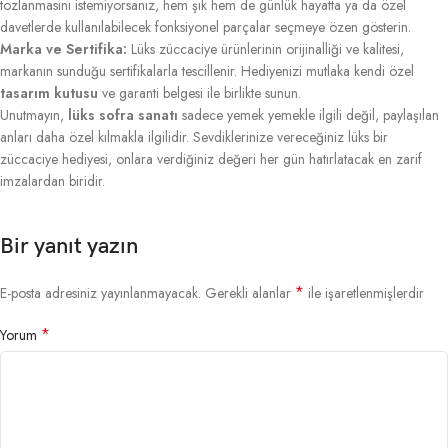
tozlanmasını istemiyorsanız, hem şık hem de günlük hayatta ya da özel
davetlerde kullanılabilecek fonksiyonel parçalar seçmeye özen gösterin.
Marka ve Sertifika:
Lüks züccaciye ürünlerinin orijinalliği ve kalitesi,
markanın sunduğu sertifikalarla tescillenir. Hediyenizi mutlaka kendi özel
tasarım kutusu
ve garanti belgesi ile birlikte sunun.
Unutmayın,
lüks sofra sanatı
sadece yemek yemekle ilgili değil, paylaşılan
anları daha özel kılmakla ilgilidir. Sevdiklerinize vereceğiniz lüks bir
züccaciye hediyesi, onlara verdiğiniz değeri her gün hatırlatacak en zarif
imzalardan biridir.
Bir yanıt yazın
*
E-posta adresiniz yayınlanmayacak.
Gerekli alanlar
ile işaretlenmişlerdir
*
Yorum