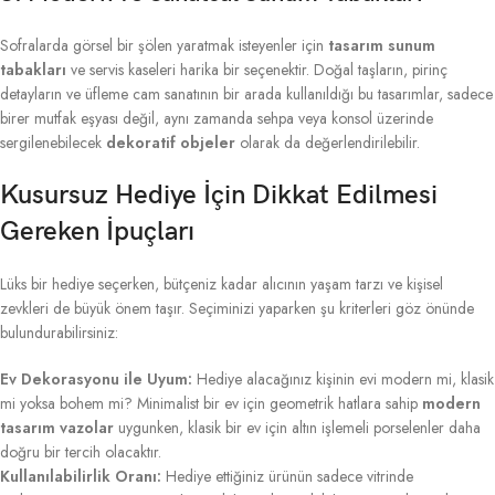
Sofralarda görsel bir şölen yaratmak isteyenler için
tasarım sunum
tabakları
ve servis kaseleri harika bir seçenektir. Doğal taşların, pirinç
detayların ve üfleme cam sanatının bir arada kullanıldığı bu tasarımlar, sadece
birer mutfak eşyası değil, aynı zamanda sehpa veya konsol üzerinde
sergilenebilecek
dekoratif objeler
olarak da değerlendirilebilir.
Kusursuz Hediye İçin Dikkat Edilmesi
Gereken İpuçları
Lüks bir hediye seçerken, bütçeniz kadar alıcının yaşam tarzı ve kişisel
zevkleri de büyük önem taşır. Seçiminizi yaparken şu kriterleri göz önünde
bulundurabilirsiniz:
Ev Dekorasyonu ile Uyum:
Hediye alacağınız kişinin evi modern mi, klasik
mi yoksa bohem mi? Minimalist bir ev için geometrik hatlara sahip
modern
tasarım vazolar
uygunken, klasik bir ev için altın işlemeli porselenler daha
doğru bir tercih olacaktır.
Kullanılabilirlik Oranı:
Hediye ettiğiniz ürünün sadece vitrinde