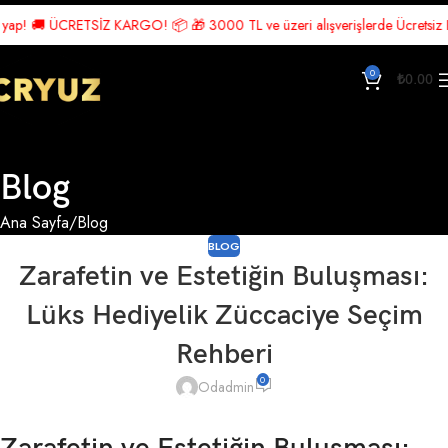
🚚 ÜCRETSİZ KARGO! 📦 🎁 3000 TL ve üzeri alışverişlerde Ücretsiz Kargo! 
0
₺
0.00
Blog
Ana Sayfa
Blog
BLOG
Zarafetin ve Estetiğin Buluşması:
Lüks Hediyelik Züccaciye Seçim
Rehberi
0
Odadmin