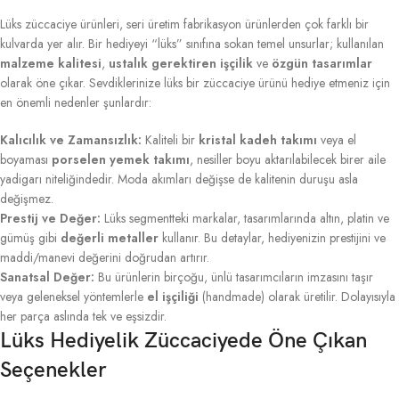
Lüks züccaciye ürünleri, seri üretim fabrikasyon ürünlerden çok farklı bir
kulvarda yer alır. Bir hediyeyi “lüks” sınıfına sokan temel unsurlar; kullanılan
malzeme kalitesi
,
ustalık gerektiren işçilik
ve
özgün tasarımlar
olarak öne çıkar. Sevdiklerinize lüks bir züccaciye ürünü hediye etmeniz için
en önemli nedenler şunlardır:
Kalıcılık ve Zamansızlık:
Kaliteli bir
kristal kadeh takımı
veya el
boyaması
porselen yemek takımı
, nesiller boyu aktarılabilecek birer aile
yadigarı niteliğindedir. Moda akımları değişse de kalitenin duruşu asla
değişmez.
Prestij ve Değer:
Lüks segmentteki markalar, tasarımlarında altın, platin ve
gümüş gibi
değerli metaller
kullanır. Bu detaylar, hediyenizin prestijini ve
maddi/manevi değerini doğrudan artırır.
Sanatsal Değer:
Bu ürünlerin birçoğu, ünlü tasarımcıların imzasını taşır
veya geleneksel yöntemlerle
el işçiliği
(handmade) olarak üretilir. Dolayısıyla
her parça aslında tek ve eşsizdir.
Lüks Hediyelik Züccaciyede Öne Çıkan
Seçenekler