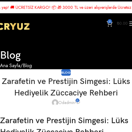
p! 🚚 ÜCRETSİZ KARGO! 📦 🎁 3000 TL ve üzeri alışverişlerde Ücretsiz Kargo
0
₺
0.00
Blog
Ana Sayfa
Blog
BLOG
Zarafetin ve Prestijin Simgesi: Lüks
Hediyelik Züccaciye Rehberi
0
Odadmin
Zarafetin ve Prestijin Simgesi: Lüks