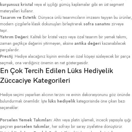
kurşunsuz kristal
veya el işçiliği gümüş kaplamalar gibi en üst segment
materyalleri kullanır.
Tasarım ve Estetik
: Dünyaca ünlü tasarımcıların imzasını taşıyan bu ürünler,
modern çizgilerle klasik dokunuşları birleştirerek
sofra sanatını
zirveye
taşır.
Yatırım Değeri
: Kaliteli bir kristal vazo veya özel tasarım bir yemek takımı,
zaman geçtikçe değerini yitirmeyen, aksine
antika değeri
kazanabilecek
parçalardır.
Prestij
: Hediye alacağınız kişinin evinde en özel köşeyi süsleyecek bir parça
seçmek, ona verdiğiniz önemin en net göstergesidir.
En Çok Tercih Edilen Lüks Hediyelik
Züccaciye Kategorileri
Hediye seçimi yaparken alıcının tarzını ve evinin dekorasyonunu göz önünde
bulundurmak önemlidir. İşte
lüks hediyelik
kategorisinde öne çıkan bazı
seçenekler:
Porselen Yemek Takımları
: Altın veya platin işlemeli, incecik yapısıyla ışığı
geçiren
porselen takımlar
, her sofrayı bir saray ziyafetine dönüştürür.