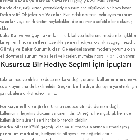
Kristal Kadeh ve Bardak Setleri
: El işçiliğiyle oyulmuş
kristal
bardaklar
, ışığı kırma yetenekleriyle sunumlara büyüleyici bir hava katar.
Dekoratif Objeler ve Vazolar
: Evin odak noktasını belirleyen
tasarım
vazolar
veya sınırlı üretim heykelcikler, dekorasyona sofistike bir dokunuş
ekler.
Lüks Kahve ve Çay Takımları
: Türk kahvesi kültürünü modern bir şıklıkla
birleştiren
fincan setleri
, özellikle yeni ev hediyesi olarak vazgeçilmezdir.
Gümüş ve Bakır Sunumluklar
: Geleneksel sanatın modern yorumu olan
el dövmesi sunum tepsileri
ve kaseler, mutfakta nostaljik bir lüks yaratır.
Kusursuz Bir Hediye Seçimi İçin İpuçları
Lüks bir hediye alırken sadece markaya değil, ürünün
kullanım ömrüne
ve
estetik uyumuna da bakılmalıdır.
Seçkin bir hediye
deneyimi yaratmak için
şu noktalara dikkat edebilirsiniz:
Fonksiyonellik ve Şıklık
: Ürünün sadece vitrinde durması değil,
kullanıcının hayatına dokunması önemlidir. Örneğin; hem çok şık hem de
kullanışlı bir
sürahi seti
harika bir tercih olabilir.
Marka Mirası
: Köklü geçmişi olan ve züccaciye alanında uzmanlaşmış
premium markalar
, hediyenizin hikayesini ve değerini artırır.