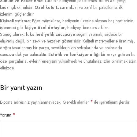
Sunum ve Paketleme
: Lüks bir hediyenin paketlemesi de en az içeriği
kadar şık olmalıdır.
Özel kutu tasarımları
ve zarif bir paketleme, ilk
izlenimi güçlendirir.
Kişiselleştirme
: Eğer mümkünse, hediyenin üzerine alıcının baş harflerinin
işlenmesi gibi
kişiye özel detaylar
, hediyeyi benzersiz kılar.
Sonuç olarak;
lüks hediyelik züccaciye
seçimi yapmak, sadece bir
alışveriş değil, bir zevk ve nezaket gösterisidir. Kaliteli materyallerle üretilmiş,
doğru tasarlanmış bir parça, sevdiklerinizin sofralarında ve anılarında
sonsuza dek yer bulacaktır.
Estetik ve fonksiyonelliği
bir araya getiren bu
özel parçalarla, evlerin enerjisini yükseltmek ve unutulmaz izler bırakmak sizin
elinizde.
Bir yanıt yazın
*
E-posta adresiniz yayınlanmayacak.
Gerekli alanlar
ile işaretlenmişlerdir
*
Yorum