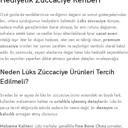
Hediyelik Züccaciye Rehberi
Özel günlerde sevdiklerimize verdiğimiz değerin en somut göstergelerinden
biri, onlara sunduğumuz hediyelerin kalitesidir.
Lüks züccaciye
dünyası,
sadece mutfak gereçlerinden ibaret olmayıp, bir evin ruhunu değiştiren,
sofralara estetik katan ve nesiller boyu aktarılabilecek birer
sanat eseri
niteliği taşır. İster bir düğün hediyesi, ister yeni ev tebriği olsun,
premium
züccaciye
ürünleri her zaman zarafetin ve seçkinliğin sembolü olarak kabul
edilir. Bu yazımızda, yaşam alanlarına değer katan lüks hediyelik seçeneklerini
ve bu seçimleri yaparken dikkat etmeniz gereken detayları inceleyeceğiz.
Neden Lüks Züccaciye Ürünleri Tercih
Edilmeli?
Sıradan bir ev eşyası ile lüks bir züccaciye ürünü arasındaki en büyük fark,
kullanılan malzemenin kalitesi ve
ustalıkla işlenmiş detaylar
dır. Lüks bir
parça tercih ettiğinizde aslında sadece bir nesne değil, bir
deneyim
ve
kalıcılık
armağan etmiş olursunuz.
Malzeme Kalitesi
: Lüks markalar genellikle
Fine Bone China
porselen,