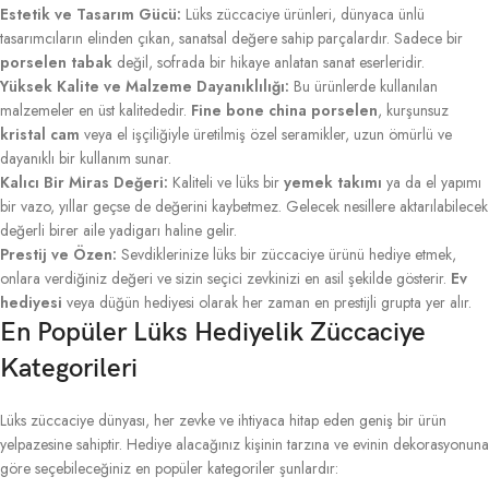
Estetik ve Tasarım Gücü:
Lüks züccaciye ürünleri, dünyaca ünlü
tasarımcıların elinden çıkan, sanatsal değere sahip parçalardır. Sadece bir
porselen tabak
değil, sofrada bir hikaye anlatan sanat eserleridir.
Yüksek Kalite ve Malzeme Dayanıklılığı:
Bu ürünlerde kullanılan
malzemeler en üst kalitededir.
Fine bone china porselen
, kurşunsuz
kristal cam
veya el işçiliğiyle üretilmiş özel seramikler, uzun ömürlü ve
dayanıklı bir kullanım sunar.
Kalıcı Bir Miras Değeri:
Kaliteli ve lüks bir
yemek takımı
ya da el yapımı
bir vazo, yıllar geçse de değerini kaybetmez. Gelecek nesillere aktarılabilecek
değerli birer aile yadigarı haline gelir.
Prestij ve Özen:
Sevdiklerinize lüks bir züccaciye ürünü hediye etmek,
onlara verdiğiniz değeri ve sizin seçici zevkinizi en asil şekilde gösterir.
Ev
hediyesi
veya düğün hediyesi olarak her zaman en prestijli grupta yer alır.
En Popüler Lüks Hediyelik Züccaciye
Kategorileri
Lüks züccaciye dünyası, her zevke ve ihtiyaca hitap eden geniş bir ürün
yelpazesine sahiptir. Hediye alacağınız kişinin tarzına ve evinin dekorasyonuna
göre seçebileceğiniz en popüler kategoriler şunlardır: