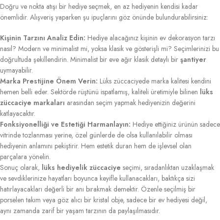
Doğru ve nokta atışı bir hediye seçmek, en az hediyenin kendisi kadar
önemlidir. Alışveriş yaparken şu ipuçlarını göz önünde bulundurabilirsiniz:
Kişinin Tarzını Analiz Edin:
Hediye alacağınız kişinin ev dekorasyon tarzı
nasıl? Modern ve minimalist mi, yoksa klasik ve gösterişli mi? Seçimlerinizi bu
doğrultuda şekillendirin. Minimalist bir eve ağır klasik detaylı bir
şantiyer
uymayabilir.
Marka Prestijine Önem Verin:
Lüks züccaciyede marka kalitesi kendini
hemen belli eder. Sektörde rüştünü ispatlamış, kaliteli üretimiyle bilinen
lüks
züccaciye markaları
arasından seçim yapmak hediyenizin değerini
katlayacaktır.
Fonksiyonelliği ve Estetiği Harmanlayın:
Hediye ettiğiniz ürünün sadece
vitrinde tozlanması yerine, özel günlerde de olsa kullanılabilir olması
hediyenin anlamını pekiştirir. Hem estetik duran hem de işlevsel olan
parçalara yönelin.
Sonuç olarak,
lüks hediyelik züccaciye
seçimi, sıradanlıktan uzaklaşmak
ve sevdiklerinize hayatları boyunca keyifle kullanacakları, baktıkça sizi
hatırlayacakları değerli bir anı bırakmak demektir. Özenle seçilmiş bir
porselen takım veya göz alıcı bir kristal obje, sadece bir ev hediyesi değil,
aynı zamanda zarif bir yaşam tarzının da paylaşılmasıdır.