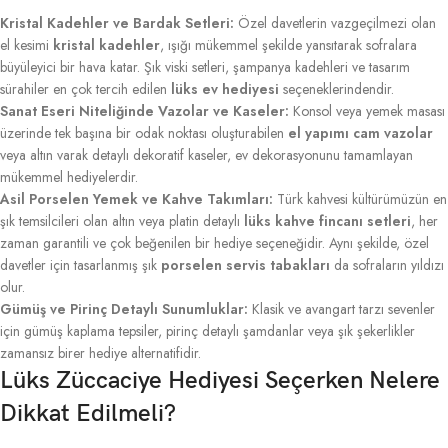
Kristal Kadehler ve Bardak Setleri:
Özel davetlerin vazgeçilmezi olan
el kesimi
kristal kadehler
, ışığı mükemmel şekilde yansıtarak sofralara
büyüleyici bir hava katar. Şık viski setleri, şampanya kadehleri ve tasarım
sürahiler en çok tercih edilen
lüks ev hediyesi
seçeneklerindendir.
Sanat Eseri Niteliğinde Vazolar ve Kaseler:
Konsol veya yemek masası
üzerinde tek başına bir odak noktası oluşturabilen
el yapımı cam vazolar
veya altın varak detaylı dekoratif kaseler, ev dekorasyonunu tamamlayan
mükemmel hediyelerdir.
Asil Porselen Yemek ve Kahve Takımları:
Türk kahvesi kültürümüzün en
şık temsilcileri olan altın veya platin detaylı
lüks kahve fincanı setleri
, her
zaman garantili ve çok beğenilen bir hediye seçeneğidir. Aynı şekilde, özel
davetler için tasarlanmış şık
porselen servis tabakları
da sofraların yıldızı
olur.
Gümüş ve Pirinç Detaylı Sunumluklar:
Klasik ve avangart tarzı sevenler
için gümüş kaplama tepsiler, pirinç detaylı şamdanlar veya şık şekerlikler
zamansız birer hediye alternatifidir.
Lüks Züccaciye Hediyesi Seçerken Nelere
Dikkat Edilmeli?