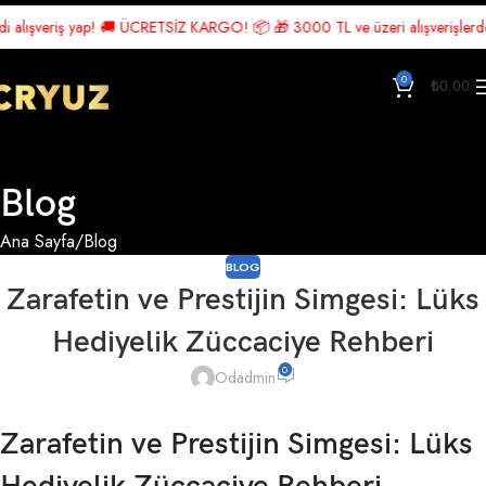
veriş yap! 🚚 ÜCRETSİZ KARGO! 📦 🎁 3000 TL ve üzeri alışverişlerde Ücrets
0
₺
0.00
Blog
Ana Sayfa
Blog
BLOG
Zarafetin ve Prestijin Simgesi: Lüks
Hediyelik Züccaciye Rehberi
0
Odadmin
Zarafetin ve Prestijin Simgesi: Lüks