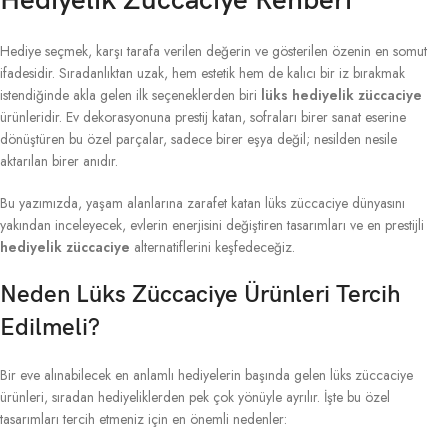
Hediyelik Züccaciye Rehberi
Hediye seçmek, karşı tarafa verilen değerin ve gösterilen özenin en somut
ifadesidir. Sıradanlıktan uzak, hem estetik hem de kalıcı bir iz bırakmak
istendiğinde akla gelen ilk seçeneklerden biri
lüks hediyelik züccaciye
ürünleridir. Ev dekorasyonuna prestij katan, sofraları birer sanat eserine
dönüştüren bu özel parçalar, sadece birer eşya değil; nesilden nesile
aktarılan birer anıdır.
Bu yazımızda, yaşam alanlarına zarafet katan lüks züccaciye dünyasını
yakından inceleyecek, evlerin enerjisini değiştiren tasarımları ve en prestijli
hediyelik züccaciye
alternatiflerini keşfedeceğiz.
Neden Lüks Züccaciye Ürünleri Tercih
Edilmeli?
Bir eve alınabilecek en anlamlı hediyelerin başında gelen lüks züccaciye
ürünleri, sıradan hediyeliklerden pek çok yönüyle ayrılır. İşte bu özel
tasarımları tercih etmeniz için en önemli nedenler: