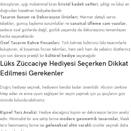
dönüştüren, ışığı mükemmel kıran
kristal kadeh setleri
, şıklığı ve lüksü en
doğrudan hissettiren hediyelerdendir.
Tasarım Sunum ve Dekorasyon Ürünleri:
Mermer detaylı servis
tabakları, gümüş kaplama sunumluklar ve
sanatsal üfleme cam vazolar
,
sadece özel günlerde değil, günlük yaşamda da dekorasyonu tamamlayan
harika seçeneklerdir.
Özel Tasarım Kahve Fincanları:
Türk kahvesi kültürünü lüks tasarımlarla
buluşturan, el boyaması fincan takımları, hem yerli hem de yabancı dostlarınız
için son derece prestijli bir
kültürel hediye
seçeneğidir.
Lüks Züccaciye Hediyesi Seçerken Dikkat
Edilmesi Gerekenler
Doğru hediyeyi seçmek, hediyenin kendisi kadar önemlidir. Alıcının zevkine
hitap eden ve evine uyum sağlayan bir seçim yapmak için şu ipuçlarını göz
önünde bulundurabilirsiniz:
Kişisel Tarz Analizi:
Hediye alacağınız kişinin ev dekorasyon tarzını analiz
edin. Minimalist bir eve sahip birine
modern geometrik tasarımlar
, klasik
tarzı benimsemiş birine ise
geleneksel altın varaklı
ürünler seçmek daha