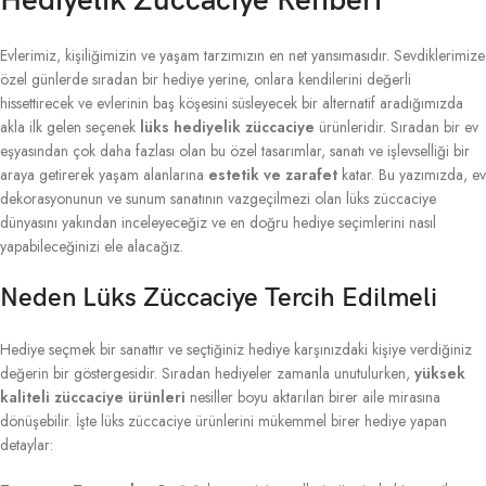
Hediyelik Züccaciye Rehberi
Evlerimiz, kişiliğimizin ve yaşam tarzımızın en net yansımasıdır. Sevdiklerimize
özel günlerde sıradan bir hediye yerine, onlara kendilerini değerli
hissettirecek ve evlerinin baş köşesini süsleyecek bir alternatif aradığımızda
akla ilk gelen seçenek
lüks hediyelik züccaciye
ürünleridir. Sıradan bir ev
eşyasından çok daha fazlası olan bu özel tasarımlar, sanatı ve işlevselliği bir
araya getirerek yaşam alanlarına
estetik ve zarafet
katar. Bu yazımızda, ev
dekorasyonunun ve sunum sanatının vazgeçilmezi olan lüks züccaciye
dünyasını yakından inceleyeceğiz ve en doğru hediye seçimlerini nasıl
yapabileceğinizi ele alacağız.
Neden Lüks Züccaciye Tercih Edilmeli
Hediye seçmek bir sanattır ve seçtiğiniz hediye karşınızdaki kişiye verdiğiniz
değerin bir göstergesidir. Sıradan hediyeler zamanla unutulurken,
yüksek
kaliteli züccaciye ürünleri
nesiller boyu aktarılan birer aile mirasına
dönüşebilir. İşte lüks züccaciye ürünlerini mükemmel birer hediye yapan
detaylar: