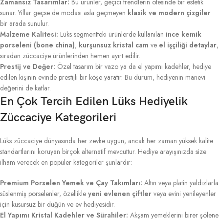
Zamansız Tasarımlar:
Bu ürünler, geçici trendlerin ötesinde bir estetik
sunar. Yıllar geçse de modası asla geçmeyen
klasik ve modern çizgiler
bir arada sunulur.
Malzeme Kalitesi:
Lüks segmentteki ürünlerde kullanılan
ince kemik
porseleni (bone china)
,
kurşunsuz kristal cam
ve
el işçiliği detaylar
,
sıradan züccaciye ürünlerinden hemen ayırt edilir.
Prestij ve Değer:
Özel tasarım bir vazo ya da el yapımı kadehler, hediye
edilen kişinin evinde prestijli bir köşe yaratır. Bu durum, hediyenin manevi
değerini de katlar.
En Çok Tercih Edilen Lüks Hediyelik
Züccaciye Kategorileri
Lüks züccaciye dünyasında her zevke uygun, ancak her zaman yüksek kalite
standartlarını koruyan birçok alternatif mevcuttur. Hediye arayışınızda size
ilham verecek en popüler kategoriler şunlardır:
Premium Porselen Yemek ve Çay Takımları:
Altın veya platin yaldızlarla
süslenmiş porselenler, özellikle
yeni evlenen çiftler
veya evini yenileyenler
için kusursuz bir düğün ve ev hediyesidir.
El Yapımı Kristal Kadehler ve Sürahiler:
Akşam yemeklerini birer şölene