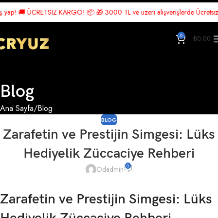
! 🚚 ÜCRETSİZ KARGO! 📦 🎁 3000 TL ve üzeri alışverişlerde Ücretsiz Kargo!
0
₺
0.00
Blog
Ana Sayfa
Blog
BLOG
Zarafetin ve Prestijin Simgesi: Lüks
Hediyelik Züccaciye Rehberi
0
Odadmin
Zarafetin ve Prestijin Simgesi: Lüks