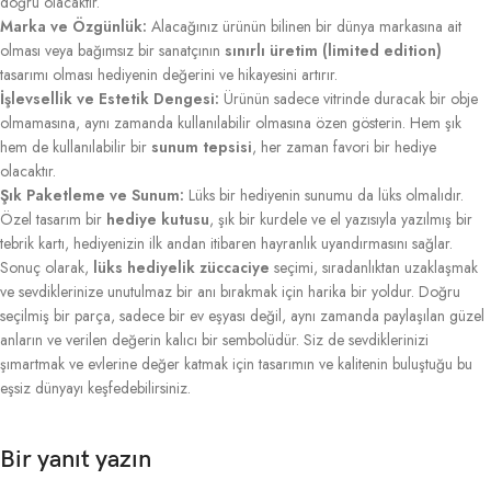
doğru olacaktır.
Marka ve Özgünlük:
Alacağınız ürünün bilinen bir dünya markasına ait
olması veya bağımsız bir sanatçının
sınırlı üretim (limited edition)
tasarımı olması hediyenin değerini ve hikayesini artırır.
İşlevsellik ve Estetik Dengesi:
Ürünün sadece vitrinde duracak bir obje
olmamasına, aynı zamanda kullanılabilir olmasına özen gösterin. Hem şık
hem de kullanılabilir bir
sunum tepsisi
, her zaman favori bir hediye
olacaktır.
Şık Paketleme ve Sunum:
Lüks bir hediyenin sunumu da lüks olmalıdır.
Özel tasarım bir
hediye kutusu
, şık bir kurdele ve el yazısıyla yazılmış bir
tebrik kartı, hediyenizin ilk andan itibaren hayranlık uyandırmasını sağlar.
Sonuç olarak,
lüks hediyelik züccaciye
seçimi, sıradanlıktan uzaklaşmak
ve sevdiklerinize unutulmaz bir anı bırakmak için harika bir yoldur. Doğru
seçilmiş bir parça, sadece bir ev eşyası değil, aynı zamanda paylaşılan güzel
anların ve verilen değerin kalıcı bir sembolüdür. Siz de sevdiklerinizi
şımartmak ve evlerine değer katmak için tasarımın ve kalitenin buluştuğu bu
eşsiz dünyayı keşfedebilirsiniz.
Bir yanıt yazın