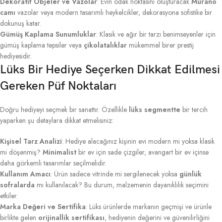
Dekoratif Objeler ve Vazolar
: Evin odak noktasını oluşturacak
Murano
camı
vazolar veya modern tasarımlı heykelcikler, dekorasyona sofistike bir
dokunuş katar.
Gümüş Kaplama Sunumluklar
: Klasik ve ağır bir tarzı benimseyenler için
gümüş kaplama tepsiler veya
çikolatalıklar
mükemmel birer prestij
hediyesidir.
Lüks Bir Hediye Seçerken Dikkat Edilmesi
Gereken Püf Noktaları
Doğru hediyeyi seçmek bir sanattır. Özellikle
lüks segmentte
bir tercih
yaparken şu detaylara dikkat etmelisiniz:
Kişisel Tarz Analizi
: Hediye alacağınız kişinin evi modern mi yoksa klasik
mi döşenmiş?
Minimalist
bir ev için sade çizgiler, avangart bir ev içinse
daha görkemli tasarımlar seçilmelidir.
Kullanım Amacı
: Ürün sadece vitrinde mi sergilenecek yoksa
günlük
sofralarda
mı kullanılacak? Bu durum, malzemenin dayanıklılık seçimini
etkiler.
Marka Değeri ve Sertifika
: Lüks ürünlerde markanın geçmişi ve ürünle
birlikte gelen
orijinallik sertifikası
, hediyenin değerini ve güvenilirliğini