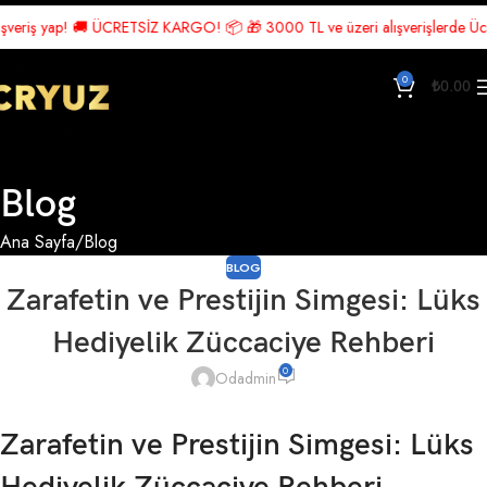
riş yap! 🚚 ÜCRETSİZ KARGO! 📦 🎁 3000 TL ve üzeri alışverişlerde Ücretsiz
0
₺
0.00
Blog
Ana Sayfa
Blog
BLOG
Zarafetin ve Prestijin Simgesi: Lüks
Hediyelik Züccaciye Rehberi
0
Odadmin
Zarafetin ve Prestijin Simgesi: Lüks