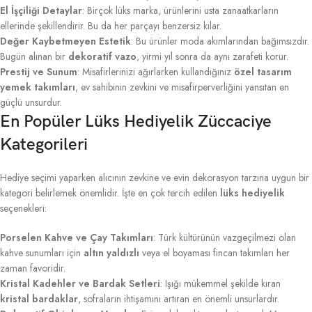
El İşçiliği Detaylar
: Birçok lüks marka, ürünlerini usta zanaatkarların
ellerinde şekillendirir. Bu da her parçayı benzersiz kılar.
Değer Kaybetmeyen Estetik
: Bu ürünler moda akımlarından bağımsızdır.
Bugün alınan bir
dekoratif vazo
, yirmi yıl sonra da aynı zarafeti korur.
Prestij ve Sunum
: Misafirlerinizi ağırlarken kullandığınız
özel tasarım
yemek takımları
, ev sahibinin zevkini ve misafirperverliğini yansıtan en
güçlü unsurdur.
En Popüler Lüks Hediyelik Züccaciye
Kategorileri
Hediye seçimi yaparken alıcının zevkine ve evin dekorasyon tarzına uygun bir
kategori belirlemek önemlidir. İşte en çok tercih edilen
lüks hediyelik
seçenekleri:
Porselen Kahve ve Çay Takımları
: Türk kültürünün vazgeçilmezi olan
kahve sunumları için
altın yaldızlı
veya el boyaması fincan takımları her
zaman favoridir.
Kristal Kadehler ve Bardak Setleri
: Işığı mükemmel şekilde kıran
kristal bardaklar
, sofraların ihtişamını artıran en önemli unsurlardır.