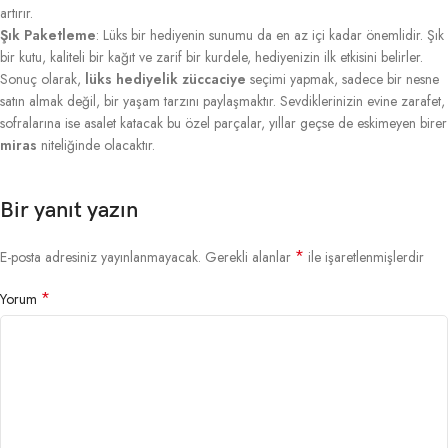
artırır.
Şık Paketleme
: Lüks bir hediyenin sunumu da en az içi kadar önemlidir. Şık
bir kutu, kaliteli bir kağıt ve zarif bir kurdele, hediyenizin ilk etkisini belirler.
Sonuç olarak,
lüks hediyelik züccaciye
seçimi yapmak, sadece bir nesne
satın almak değil, bir yaşam tarzını paylaşmaktır. Sevdiklerinizin evine zarafet,
sofralarına ise asalet katacak bu özel parçalar, yıllar geçse de eskimeyen birer
miras
niteliğinde olacaktır.
Bir yanıt yazın
*
E-posta adresiniz yayınlanmayacak.
Gerekli alanlar
ile işaretlenmişlerdir
*
Yorum