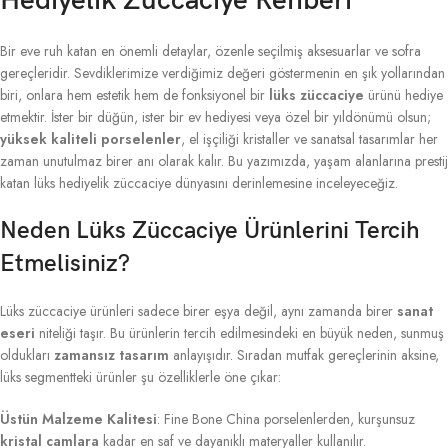
Hediyelik Züccaciye Rehberi
Bir eve ruh katan en önemli detaylar, özenle seçilmiş aksesuarlar ve sofra
gereçleridir. Sevdiklerimize verdiğimiz değeri göstermenin en şık yollarından
biri, onlara hem estetik hem de fonksiyonel bir
lüks züccaciye
ürünü hediye
etmektir. İster bir düğün, ister bir ev hediyesi veya özel bir yıldönümü olsun;
yüksek kaliteli porselenler
, el işçiliği kristaller ve sanatsal tasarımlar her
zaman unutulmaz birer anı olarak kalır. Bu yazımızda, yaşam alanlarına prestij
katan lüks hediyelik züccaciye dünyasını derinlemesine inceleyeceğiz.
Neden Lüks Züccaciye Ürünlerini Tercih
Etmelisiniz?
Lüks züccaciye ürünleri sadece birer eşya değil, aynı zamanda birer
sanat
eseri
niteliği taşır. Bu ürünlerin tercih edilmesindeki en büyük neden, sunmuş
oldukları
zamansız tasarım
anlayışıdır. Sıradan mutfak gereçlerinin aksine,
lüks segmentteki ürünler şu özelliklerle öne çıkar:
Üstün Malzeme Kalitesi
: Fine Bone China porselenlerden, kurşunsuz
kristal camlara
kadar en saf ve dayanıklı materyaller kullanılır.