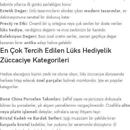
bakımla yıllarca ilk günkü parlaklığını korur.
Estetik Değer:
Ünlü tasarımcıların elinden çıkan
modern tasarımlar
, ev
dekorasyonuna sanatsal bir dokunuş katar.
Prestij ve Etki:
Önemli bir iş ortağına veya çok sevilen bir dosta verilen
lüks hediye
, verdiğiniz değerin ve ince zevkinizin bir kanıtıdır.
Koleksiyon Değeri:
Bazı özel üretim seriler, zaman geçtikçe değer
kazanan birer
antika
adayı haline gelebilir.
En Çok Tercih Edilen Lüks Hediyelik
Züccaciye Kategorileri
Hediye alacağınız kişinin zevki ne olursa olsun, lüks züccaciye dünyasında
herkese hitap edecek
özel parçalar
bulmak mümkündür. İşte en popüler
kategoriler:
Bone China Porselen Takımları:
Şeffaf yapısı ve pürüzsüz dokusuyla
bilinen bu porselenler, şık akşam yemeklerinin vazgeçilmezidir. Özellikle
altın
veya platin işlemeli
detaylar, sofralara saray ihtişamı taşır.
Kristal Kadeh ve Bardak Setleri:
Işığı muazzam bir şekilde kıran
kurşunlu kristal
kadehler, her yudumu bir seremonile dönüştürür. El