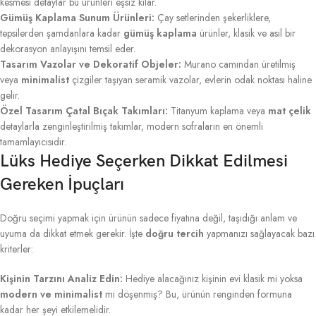
kesmesi detaylar bu ürünleri eşsiz kılar.
Gümüş Kaplama Sunum Ürünleri:
Çay setlerinden şekerliklere,
tepsilerden şamdanlara kadar
gümüş kaplama
ürünler, klasik ve asil bir
dekorasyon anlayışını temsil eder.
Tasarım Vazolar ve Dekoratif Objeler:
Murano camından üretilmiş
veya
minimalist
çizgiler taşıyan seramik vazolar, evlerin odak noktası haline
gelir.
Özel Tasarım Çatal Bıçak Takımları:
Titanyum kaplama veya
mat çelik
detaylarla zenginleştirilmiş takımlar, modern sofraların en önemli
tamamlayıcısıdır.
Lüks Hediye Seçerken Dikkat Edilmesi
Gereken İpuçları
Doğru seçimi yapmak için ürünün sadece fiyatına değil, taşıdığı anlam ve
uyuma da dikkat etmek gerekir. İşte
doğru tercih
yapmanızı sağlayacak bazı
kriterler:
Kişinin Tarzını Analiz Edin:
Hediye alacağınız kişinin evi klasik mi yoksa
modern ve minimalist
mi döşenmiş? Bu, ürünün renginden formuna
kadar her şeyi etkilemelidir.