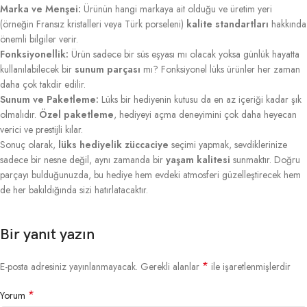
Marka ve Menşei:
Ürünün hangi markaya ait olduğu ve üretim yeri
(örneğin Fransız kristalleri veya Türk porseleni)
kalite standartları
hakkında
önemli bilgiler verir.
Fonksiyonellik:
Ürün sadece bir süs eşyası mı olacak yoksa günlük hayatta
kullanılabilecek bir
sunum parçası
mı? Fonksiyonel lüks ürünler her zaman
daha çok takdir edilir.
Sunum ve Paketleme:
Lüks bir hediyenin kutusu da en az içeriği kadar şık
olmalıdır.
Özel paketleme
, hediyeyi açma deneyimini çok daha heyecan
verici ve prestijli kılar.
Sonuç olarak,
lüks hediyelik züccaciye
seçimi yapmak, sevdiklerinize
sadece bir nesne değil, aynı zamanda bir
yaşam kalitesi
sunmaktır. Doğru
parçayı bulduğunuzda, bu hediye hem evdeki atmosferi güzelleştirecek hem
de her bakıldığında sizi hatırlatacaktır.
Bir yanıt yazın
*
E-posta adresiniz yayınlanmayacak.
Gerekli alanlar
ile işaretlenmişlerdir
*
Yorum