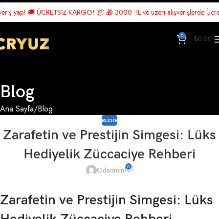
yap! 🚚 ÜCRETSİZ KARGO! 📦 🎁 3000 TL ve üzeri alışverişlerde Ücretsiz Ka
0
₺
0.00
Blog
Ana Sayfa
Blog
BLOG
Zarafetin ve Prestijin Simgesi: Lüks
Hediyelik Züccaciye Rehberi
0
Odadmin
Zarafetin ve Prestijin Simgesi: Lüks