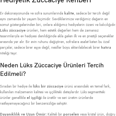
Hediyelik Züccaciye Rehberi
Ev dekorasyonunda ve sofra sunumlarında
kalite
, sadece bir tercih değil
aynı zamanda bir yaşam biçimidir. Sevdiklerimize verdiğimiz değerin en
somut göstergelerinden biri, onlara aldığımız hediyelerin özeni ve kalıcılığıdır.
Lüks züccaciye
ürünleri, hem estetik değerleri hem de zamansız
tasarımlarıyla ev hediyesi denildiğinde akla gelen ilk ve en prestijli seçenekler
arasında yer alır. Bir evin ruhunu değiştiren, sofralara asalet katan bu özel
parçalar, sadece birer eşya değil, nesiller boyu aktarılabilecek birer
hatıra
niteliği taşır.
Neden Lüks Züccaciye Ürünleri Tercih
Edilmeli?
Sıradan bir hediye ile
lüks bir züccaciye
ürünü arasındaki en temel fark,
kullanılan malzemenin kalitesi ve işçilikteki detaylardır. Lüks segmentteki
ürünler genellikle
el işçiliği
ile üretilir ve seri üretim ürünlerde
rastlayamayacağınız bir benzersizliğe sahiptir.
Dayanıklılık ve Uzun Ömür:
Kaliteli bir
porselen
veya kristal ürün, doğru