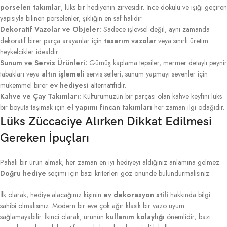
porselen takımlar
, lüks bir hediyenin zirvesidir. İnce dokulu ve ışığı geçiren
yapısıyla bilinen porselenler, şıklığın en saf halidir.
Dekoratif Vazolar ve Objeler:
Sadece işlevsel değil, aynı zamanda
dekoratif birer parça arayanlar için
tasarım vazolar
veya sınırlı üretim
heykelcikler idealdir.
Sunum ve Servis Ürünleri:
Gümüş kaplama tepsiler, mermer detaylı peynir
tabakları veya
altın işlemeli
servis setleri, sunum yapmayı sevenler için
mükemmel birer
ev hediyesi
alternatifidir.
Kahve ve Çay Takımları:
Kültürümüzün bir parçası olan kahve keyfini lüks
bir boyuta taşımak için
el yapımı fincan takımları
her zaman ilgi odağıdır.
Lüks Züccaciye Alırken Dikkat Edilmesi
Gereken İpuçları
Pahalı bir ürün almak, her zaman en iyi hediyeyi aldığınız anlamına gelmez.
Doğru hediye
seçimi için bazı kriterleri göz önünde bulundurmalısınız:
İlk olarak, hediye alacağınız kişinin
ev dekorasyon stili
hakkında bilgi
sahibi olmalısınız. Modern bir eve çok ağır klasik bir vazo uyum
sağlamayabilir. İkinci olarak, ürünün
kullanım kolaylığı
önemlidir; bazı