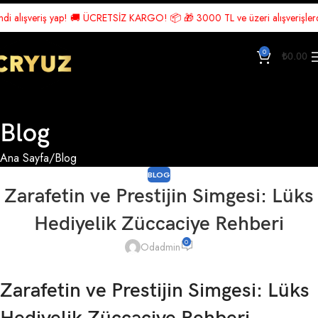
lışveriş yap! 🚚 ÜCRETSİZ KARGO! 📦 🎁 3000 TL ve üzeri alışverişlerde Üc
0
₺
0.00
Blog
Ana Sayfa
Blog
BLOG
Zarafetin ve Prestijin Simgesi: Lüks
Hediyelik Züccaciye Rehberi
0
Odadmin
Zarafetin ve Prestijin Simgesi: Lüks