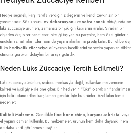
Hediyelik Züccaciye Rehberi
Hediye seçmek, karşı tarafa verdiğiniz değerin ve kendi zevkinizin bir
yansımasıdır. Söz konusu
ev dekorasyonu
ve
sofra sanatı
olduğunda ise
lüks züccaciye ürünleri, zamansız bir şıklığın kapılarını aralar. Sıradan bir
objeden öte, birer sanat eseri niteliği taşıyan bu parçalar, hem özel günlerin
unutulmaz hatıraları olur hem de yaşam alanlarına prestij katar. Bu rehberde,
lüks hediyelik züccaciye
dünyasının inceliklerini ve seçim yaparken dikkat
etmeniz gereken detayları bir araya getirdik.
Neden Lüks Züccaciye Tercih Edilmeli?
Lüks züccaciye ürünleri, sadece markasıyla değil, kullanılan malzemenin
kalitesi ve işçiliğiyle de öne çıkar. Bir hediyenin “lüks” olarak sınıflandırılması
için belirli standartları karşılaması gerekir. İşte bu ürünleri özel kılan temel
nedenler:
Kaliteli Malzeme:
Genellikle
fine bone china
,
kurşunsuz kristal
veya
el yapımı camlar kullanılır. Bu malzemeler, ürünün hem daha dayanıklı hem
de daha zarif görünmesini sağlar.