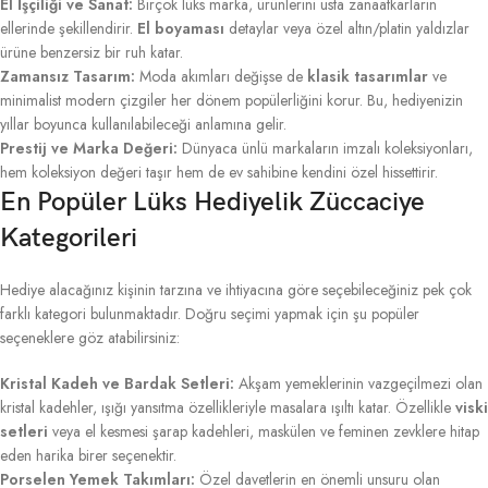
El İşçiliği ve Sanat:
Birçok lüks marka, ürünlerini usta zanaatkarların
ellerinde şekillendirir.
El boyaması
detaylar veya özel altın/platin yaldızlar
ürüne benzersiz bir ruh katar.
Zamansız Tasarım:
Moda akımları değişse de
klasik tasarımlar
ve
minimalist modern çizgiler her dönem popülerliğini korur. Bu, hediyenizin
yıllar boyunca kullanılabileceği anlamına gelir.
Prestij ve Marka Değeri:
Dünyaca ünlü markaların imzalı koleksiyonları,
hem koleksiyon değeri taşır hem de ev sahibine kendini özel hissettirir.
En Popüler Lüks Hediyelik Züccaciye
Kategorileri
Hediye alacağınız kişinin tarzına ve ihtiyacına göre seçebileceğiniz pek çok
farklı kategori bulunmaktadır. Doğru seçimi yapmak için şu popüler
seçeneklere göz atabilirsiniz:
Kristal Kadeh ve Bardak Setleri:
Akşam yemeklerinin vazgeçilmezi olan
kristal kadehler, ışığı yansıtma özellikleriyle masalara ışıltı katar. Özellikle
viski
setleri
veya el kesmesi şarap kadehleri, maskülen ve feminen zevklere hitap
eden harika birer seçenektir.
Porselen Yemek Takımları:
Özel davetlerin en önemli unsuru olan