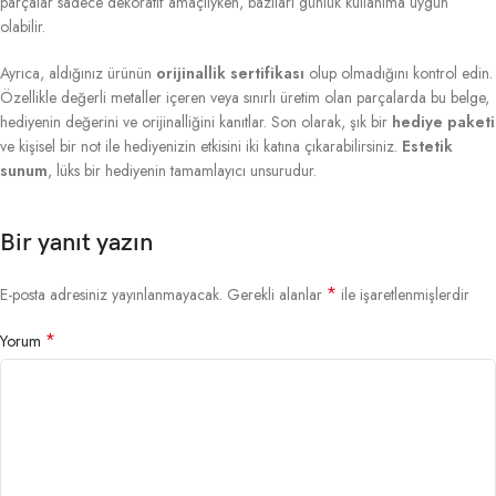
parçalar sadece dekoratif amaçlıyken, bazıları günlük kullanıma uygun
olabilir.
Ayrıca, aldığınız ürünün
orijinallik sertifikası
olup olmadığını kontrol edin.
Özellikle değerli metaller içeren veya sınırlı üretim olan parçalarda bu belge,
hediyenin değerini ve orijinalliğini kanıtlar. Son olarak, şık bir
hediye paketi
ve kişisel bir not ile hediyenizin etkisini iki katına çıkarabilirsiniz.
Estetik
sunum
, lüks bir hediyenin tamamlayıcı unsurudur.
Bir yanıt yazın
*
E-posta adresiniz yayınlanmayacak.
Gerekli alanlar
ile işaretlenmişlerdir
*
Yorum