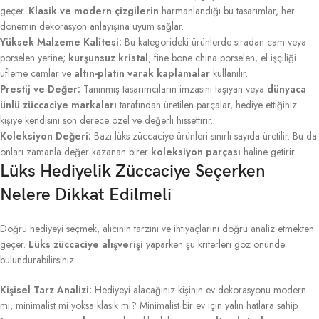
geçer.
Klasik ve modern çizgilerin
harmanlandığı bu tasarımlar, her
dönemin dekorasyon anlayışına uyum sağlar.
Yüksek Malzeme Kalitesi:
Bu kategorideki ürünlerde sıradan cam veya
porselen yerine;
kurşunsuz kristal
, fine bone china porselen, el işçiliği
üfleme camlar ve
altın-platin varak kaplamalar
kullanılır.
Prestij ve Değer:
Tanınmış tasarımcıların imzasını taşıyan veya
dünyaca
ünlü züccaciye markaları
tarafından üretilen parçalar, hediye ettiğiniz
kişiye kendisini son derece özel ve değerli hissettirir.
Koleksiyon Değeri:
Bazı lüks züccaciye ürünleri sınırlı sayıda üretilir. Bu da
onları zamanla değer kazanan birer
koleksiyon parçası
haline getirir.
Lüks Hediyelik Züccaciye Seçerken
Nelere Dikkat Edilmeli
Doğru hediyeyi seçmek, alıcının tarzını ve ihtiyaçlarını doğru analiz etmekten
geçer.
Lüks züccaciye alışverişi
yaparken şu kriterleri göz önünde
bulundurabilirsiniz:
Kişisel Tarz Analizi:
Hediyeyi alacağınız kişinin ev dekorasyonu modern
mi, minimalist mi yoksa klasik mi? Minimalist bir ev için yalın hatlara sahip