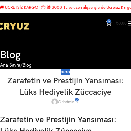
 ÜCRETSİZ KARGO! 📦 🎁 3000 TL ve üzeri alışverişlerde Ücretsiz Kargo! 🎉
0
₺
0.00
Blog
Ana Sayfa
Blog
BLOG
Zarafetin ve Prestijin Yansıması:
Lüks Hediyelik Züccaciye
0
Odadmin
Zarafetin ve Prestijin Yansıması: