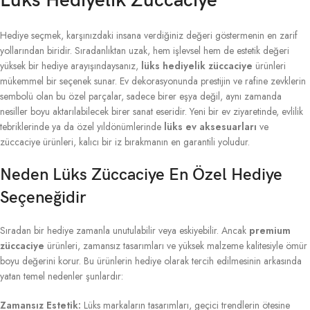
Lüks Hediyelik Züccaciye
Hediye seçmek, karşınızdaki insana verdiğiniz değeri göstermenin en zarif
yollarından biridir. Sıradanlıktan uzak, hem işlevsel hem de estetik değeri
yüksek bir hediye arayışındaysanız,
lüks hediyelik züccaciye
ürünleri
mükemmel bir seçenek sunar. Ev dekorasyonunda prestijin ve rafine zevklerin
sembolü olan bu özel parçalar, sadece birer eşya değil, aynı zamanda
nesiller boyu aktarılabilecek birer sanat eseridir. Yeni bir ev ziyaretinde, evlilik
tebriklerinde ya da özel yıldönümlerinde
lüks ev aksesuarları
ve
züccaciye ürünleri, kalıcı bir iz bırakmanın en garantili yoludur.
Neden Lüks Züccaciye En Özel Hediye
Seçeneğidir
Sıradan bir hediye zamanla unutulabilir veya eskiyebilir. Ancak
premium
züccaciye
ürünleri, zamansız tasarımları ve yüksek malzeme kalitesiyle ömür
boyu değerini korur. Bu ürünlerin hediye olarak tercih edilmesinin arkasında
yatan temel nedenler şunlardır:
Zamansız Estetik:
Lüks markaların tasarımları, geçici trendlerin ötesine