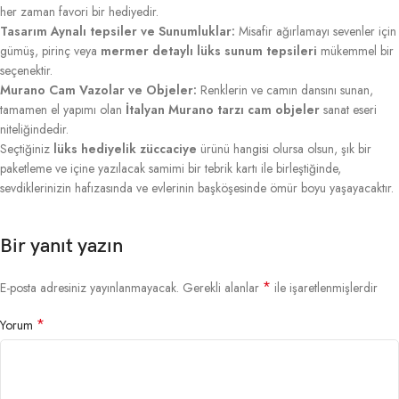
her zaman favori bir hediyedir.
Tasarım Aynalı tepsiler ve Sunumluklar:
Misafir ağırlamayı sevenler için
gümüş, pirinç veya
mermer detaylı lüks sunum tepsileri
mükemmel bir
seçenektir.
Murano Cam Vazolar ve Objeler:
Renklerin ve camın dansını sunan,
tamamen el yapımı olan
İtalyan Murano tarzı cam objeler
sanat eseri
niteliğindedir.
Seçtiğiniz
lüks hediyelik züccaciye
ürünü hangisi olursa olsun, şık bir
paketleme ve içine yazılacak samimi bir tebrik kartı ile birleştiğinde,
sevdiklerinizin hafızasında ve evlerinin başköşesinde ömür boyu yaşayacaktır.
Bir yanıt yazın
*
E-posta adresiniz yayınlanmayacak.
Gerekli alanlar
ile işaretlenmişlerdir
*
Yorum