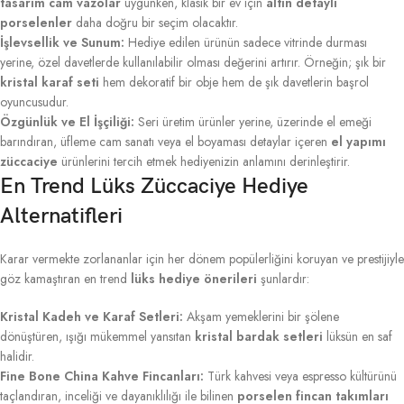
tasarım cam vazolar
uygunken, klasik bir ev için
altın detaylı
porselenler
daha doğru bir seçim olacaktır.
İşlevsellik ve Sunum:
Hediye edilen ürünün sadece vitrinde durması
yerine, özel davetlerde kullanılabilir olması değerini artırır. Örneğin; şık bir
kristal karaf seti
hem dekoratif bir obje hem de şık davetlerin başrol
oyuncusudur.
Özgünlük ve El İşçiliği:
Seri üretim ürünler yerine, üzerinde el emeği
barındıran, üfleme cam sanatı veya el boyaması detaylar içeren
el yapımı
züccaciye
ürünlerini tercih etmek hediyenizin anlamını derinleştirir.
En Trend Lüks Züccaciye Hediye
Alternatifleri
Karar vermekte zorlananlar için her dönem popülerliğini koruyan ve prestijiyle
göz kamaştıran en trend
lüks hediye önerileri
şunlardır:
Kristal Kadeh ve Karaf Setleri:
Akşam yemeklerini bir şölene
dönüştüren, ışığı mükemmel yansıtan
kristal bardak setleri
lüksün en saf
halidir.
Fine Bone China Kahve Fincanları:
Türk kahvesi veya espresso kültürünü
taçlandıran, inceliği ve dayanıklılığı ile bilinen
porselen fincan takımları