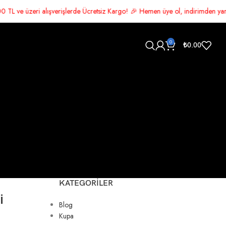
şlerde Ücretsiz Kargo! 🎉 Hemen üye ol, indirimden yararlan 🛍️ Şimdi alış
0
₺
0.00
KATEGORILER
i
Blog
Kupa