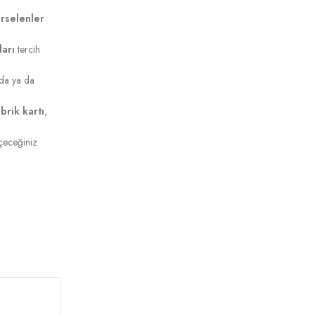
orselenler
ları
tercih
da ya da
brik kartı
,
eçeceğiniz