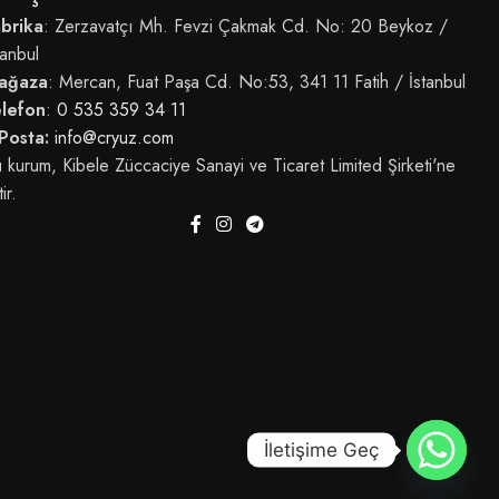
brika
: Zerzavatçı Mh. Fevzi Çakmak Cd. No: 20 Beykoz /
tanbul
ağaza
: Mercan, Fuat Paşa Cd. No:53, 341 11 Fatih / İstanbul
elefon
:
0 535 359 34 11
Posta:
info@cryuz.com
 kurum, Kibele Züccaciye Sanayi ve Ticaret Limited Şirketi'ne
tir.
İletişime Geç