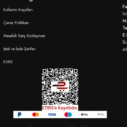
Fa
Kullanım Koşulları
İs
M
Çerez Politikası
T
E-
Mesafeli Satış Sözleşmesi
Bu
İptal ve İade Şartları
ait
KVKK