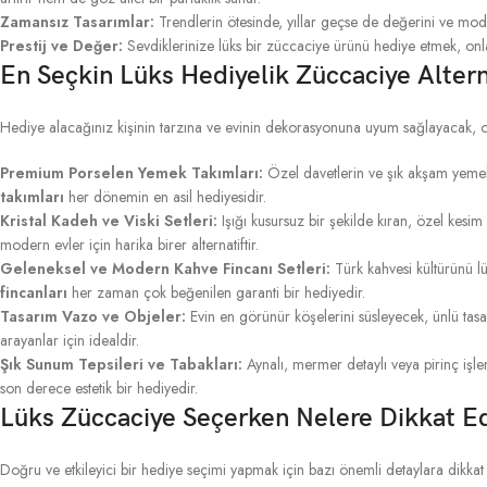
Zamansız Tasarımlar:
Trendlerin ötesinde, yıllar geçse de değerini ve mo
Prestij ve Değer:
Sevdiklerinize lüks bir züccaciye ürünü hediye etmek, onl
En Seçkin Lüks Hediyelik Züccaciye Alterna
Hediye alacağınız kişinin tarzına ve evinin dekorasyonuna uyum sağlayacak, o
Premium Porselen Yemek Takımları:
Özel davetlerin ve şık akşam yemekle
takımları
her dönemin en asil hediyesidir.
Kristal Kadeh ve Viski Setleri:
Işığı kusursuz bir şekilde kıran, özel kesim
modern evler için harika birer alternatiftir.
Geleneksel ve Modern Kahve Fincanı Setleri:
Türk kahvesi kültürünü l
fincanları
her zaman çok beğenilen garanti bir hediyedir.
Tasarım Vazo ve Objeler:
Evin en görünür köşelerini süsleyecek, ünlü tas
arayanlar için idealdir.
Şık Sunum Tepsileri ve Tabakları:
Aynalı, mermer detaylı veya pirinç işl
son derece estetik bir hediyedir.
Lüks Züccaciye Seçerken Nelere Dikkat Ed
Doğru ve etkileyici bir hediye seçimi yapmak için bazı önemli detaylara dikkat 