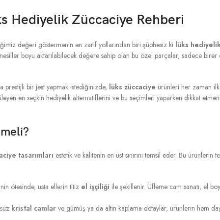
üks Hediyelik Züccaciye Rehberi
iğimiz değeri göstermenin en zarif yollarından biri şüphesiz ki
lüks hediyeli
nesiller boyu aktarılabilecek değere sahip olan bu özel parçalar, sadece birer 
a prestijli bir jest yapmak istediğinizde,
lüks züccaciye
ürünleri her zaman ilk 
yen en seçkin hediyelik alternatiflerini ve bu seçimleri yaparken dikkat etmen
lmeli?
aciye tasarımları
estetik ve kalitenin en üst sınırını temsil eder. Bu ürünlerin t
n ötesinde, usta ellerin titiz
el işçiliği
ile şekillenir. Üfleme cam sanatı, el b
nsuz
kristal camlar
ve gümüş ya da altın kaplama detaylar, ürünlerin hem daya