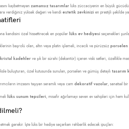
dasını kaybetmeyen
zamansız tasarımlar
lüks züccaciyenin en büyük gücüdür
ara verdiğiniz yüksek değeri ve kendi
estetik zevkinizi
en prestijli şekilde yan
tifleri
na kendisini özel hissettirecek en popüler
lüks ev hediyesi
seçenekleri şunla
rinin başrolü olan, altın veya platin işlemeli, incecik ve pürüzsüz
porselen
kristal kadehler
ve şık bir sürahi (dekantör) içeren viski setleri, özellikle ma
üksle buluşturan, özel kutusunda sunulan, porselen ve gümüş detaylı
tasarım 
arımcıların imzasını taşıyan seramik veya cam
dekoratif vazolar
, sanatsal bi
emeli
lüks sunum tepsileri
, misafir ağırlamayı seven ev sahipleri için hem ku
ilmeli?
etmek gerekir. İşte lüks bir hediye seçerken rehberlik edecek ipuçları: