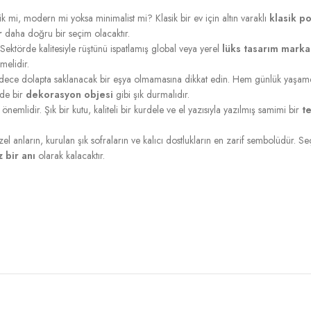
k mi, modern mi yoksa minimalist mi? Klasik bir ev için altın varaklı
klasik p
r
daha doğru bir seçim olacaktır.
Sektörde kalitesiyle rüştünü ispatlamış global veya yerel
lüks tasarım marka
melidir.
ece dolapta saklanacak bir eşya olmamasına dikkat edin. Hem günlük yaşam
nde bir
dekorasyon objesi
gibi şık durmalıdır.
emlidir. Şık bir kutu, kaliteli bir kurdele ve el yazısıyla yazılmış samimi bir
te
el anların, kurulan şık sofraların ve kalıcı dostlukların en zarif sembolüdür. S
 bir anı
olarak kalacaktır.