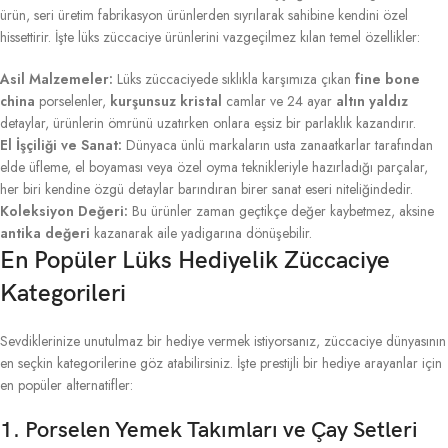
ürün, seri üretim fabrikasyon ürünlerden sıyrılarak sahibine kendini özel
hissettirir. İşte lüks züccaciye ürünlerini vazgeçilmez kılan temel özellikler:
Asil Malzemeler:
Lüks züccaciyede sıklıkla karşımıza çıkan
fine bone
china
porselenler,
kurşunsuz kristal
camlar ve 24 ayar
altın yaldız
detaylar, ürünlerin ömrünü uzatırken onlara eşsiz bir parlaklık kazandırır.
El İşçiliği ve Sanat:
Dünyaca ünlü markaların usta zanaatkarlar tarafından
elde üfleme, el boyaması veya özel oyma teknikleriyle hazırladığı parçalar,
her biri kendine özgü detaylar barındıran birer sanat eseri niteliğindedir.
Koleksiyon Değeri:
Bu ürünler zaman geçtikçe değer kaybetmez, aksine
antika değeri
kazanarak aile yadigarına dönüşebilir.
En Popüler Lüks Hediyelik Züccaciye
Kategorileri
Sevdiklerinize unutulmaz bir hediye vermek istiyorsanız, züccaciye dünyasının
en seçkin kategorilerine göz atabilirsiniz. İşte prestijli bir hediye arayanlar için
en popüler alternatifler:
1. Porselen Yemek Takımları ve Çay Setleri