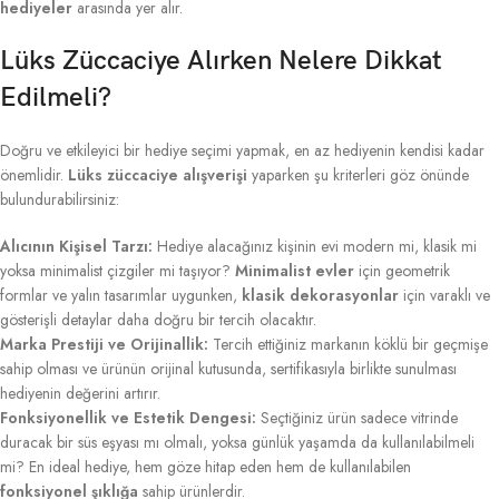
hediyeler
arasında yer alır.
Lüks Züccaciye Alırken Nelere Dikkat
Edilmeli?
Doğru ve etkileyici bir hediye seçimi yapmak, en az hediyenin kendisi kadar
önemlidir.
Lüks züccaciye alışverişi
yaparken şu kriterleri göz önünde
bulundurabilirsiniz:
Alıcının Kişisel Tarzı:
Hediye alacağınız kişinin evi modern mi, klasik mi
yoksa minimalist çizgiler mi taşıyor?
Minimalist evler
için geometrik
formlar ve yalın tasarımlar uygunken,
klasik dekorasyonlar
için varaklı ve
gösterişli detaylar daha doğru bir tercih olacaktır.
Marka Prestiji ve Orijinallik:
Tercih ettiğiniz markanın köklü bir geçmişe
sahip olması ve ürünün orijinal kutusunda, sertifikasıyla birlikte sunulması
hediyenin değerini artırır.
Fonksiyonellik ve Estetik Dengesi:
Seçtiğiniz ürün sadece vitrinde
duracak bir süs eşyası mı olmalı, yoksa günlük yaşamda da kullanılabilmeli
mi? En ideal hediye, hem göze hitap eden hem de kullanılabilen
fonksiyonel şıklığa
sahip ürünlerdir.