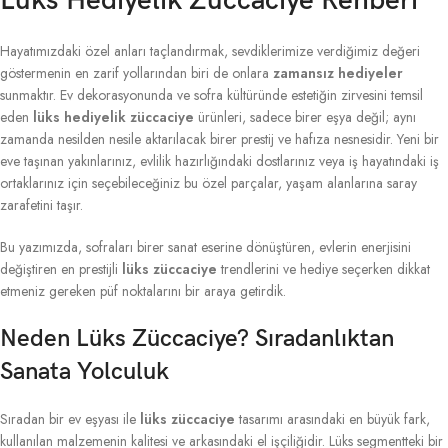
Lüks Hediyelik Züccaciye Rehberi
Hayatımızdaki özel anları taçlandırmak, sevdiklerimize verdiğimiz değeri
göstermenin en zarif yollarından biri de onlara
zamansız hediyeler
sunmaktır. Ev dekorasyonunda ve sofra kültüründe estetiğin zirvesini temsil
eden
lüks hediyelik züccaciye
ürünleri, sadece birer eşya değil; aynı
zamanda nesilden nesile aktarılacak birer prestij ve hafıza nesnesidir. Yeni bir
eve taşınan yakınlarınız, evlilik hazırlığındaki dostlarınız veya iş hayatındaki iş
ortaklarınız için seçebileceğiniz bu özel parçalar, yaşam alanlarına saray
zarafetini taşır.
Bu yazımızda, sofraları birer sanat eserine dönüştüren, evlerin enerjisini
değiştiren en prestijli
lüks züccaciye
trendlerini ve hediye seçerken dikkat
etmeniz gereken püf noktalarını bir araya getirdik.
Neden Lüks Züccaciye? Sıradanlıktan
Sanata Yolculuk
Sıradan bir ev eşyası ile
lüks züccaciye
tasarımı arasındaki en büyük fark,
kullanılan malzemenin kalitesi ve arkasındaki el işçiliğidir. Lüks segmentteki bir