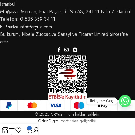
İstanbul
Mağaza
: Mercan, Fuat Paşa Cd. No:53, 341 11 Fatih / İstanbul
Telefon
:
0 535 359 34 11
E-Posta:
info@cryuz.com
Bu kurum, Kibele Züccaciye Sanayi ve Ticaret Limited Şirketi'ne
aittir.
İletişime Geç
© 2025 CRYüz - Tüm hakları saklıdır.
OdrinDigital
tarafından geliştirildi.
0