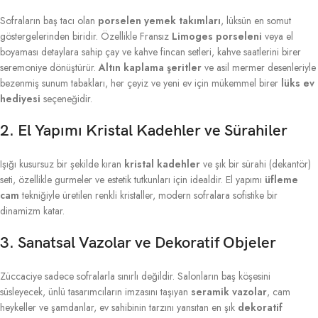
Sofraların baş tacı olan
porselen yemek takımları
, lüksün en somut
göstergelerinden biridir. Özellikle Fransız
Limoges porseleni
veya el
boyaması detaylara sahip çay ve kahve fincan setleri, kahve saatlerini birer
seremoniye dönüştürür.
Altın kaplama şeritler
ve asil mermer desenleriyle
bezenmiş sunum tabakları, her çeyiz ve yeni ev için mükemmel birer
lüks ev
hediyesi
seçeneğidir.
2. El Yapımı Kristal Kadehler ve Sürahiler
Işığı kusursuz bir şekilde kıran
kristal kadehler
ve şık bir sürahi (dekantör)
seti, özellikle gurmeler ve estetik tutkunları için idealdir. El yapımı
üfleme
cam
tekniğiyle üretilen renkli kristaller, modern sofralara sofistike bir
dinamizm katar.
3. Sanatsal Vazolar ve Dekoratif Objeler
Züccaciye sadece sofralarla sınırlı değildir. Salonların baş köşesini
süsleyecek, ünlü tasarımcıların imzasını taşıyan
seramik vazolar
, cam
heykeller ve şamdanlar, ev sahibinin tarzını yansıtan en şık
dekoratif