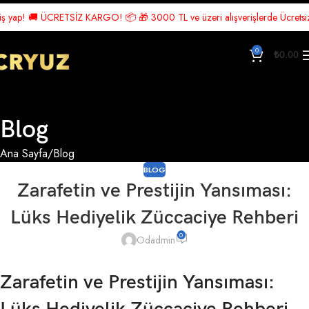
! 🚚 ÜCRETSİZ KARGO! 📦 🎁 3000 TL ve üzeri alışverişlerde Ücretsiz Kargo!
0
₺
0.00
Blog
Ana Sayfa
Blog
BLOG
Zarafetin ve Prestijin Yansıması:
Lüks Hediyelik Züccaciye Rehberi
0
Odadmin
Zarafetin ve Prestijin Yansıması: