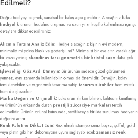
Edilmeli?
Doğru hediyeyi seçmek, sanatsal bir bakış açısı gerektirir. Alacağınız
lüks
hediyelik
ürünün hedefine ulaşması ve uzun yıllar keyifle kullanılması için şu
detaylara dikkat edebilirsiniz:
Alıcının Tarzını Analiz Edin:
Hediye alacağınız kişinin evi modern,
minimalist mi yoksa klasik ve gösterişli mi? Minimalist bir eve altın varaklı ağır
bir vazo yerine,
skandinav tarzı geometrik bir kristal kase
daha çok
yakışacaktır.
İşlevselliği Göz Ardı Etmeyin:
Bir ürünün sadece güzel görünmesi
yetmez, aynı zamanda kullanılabilir olması da önemlidir. Örneğin, kolay
temizlenebilen ve ergonomik tasarıma sahip
tasarım sürahiler
hem estetik
hem de işlevseldir.
Marka Değeri ve Orijinallik:
Lüks ürün alırken bilinen, kalitesini kanıtlamış
ve ürününün arkasında duran
prestijli züccaciye markaları
tercih
edilmelidir. Ürünün orijinal kutusunda, sertifikasıyla birlikte sunulması hediyenin
değerini artırır.
Renk Paletine Dikkat Edin:
Risk almak istemiyorsanız beyaz, şeffaf, gold
veya platin gibi her dekorasyona uyum sağlayabilecek
zamansız renk