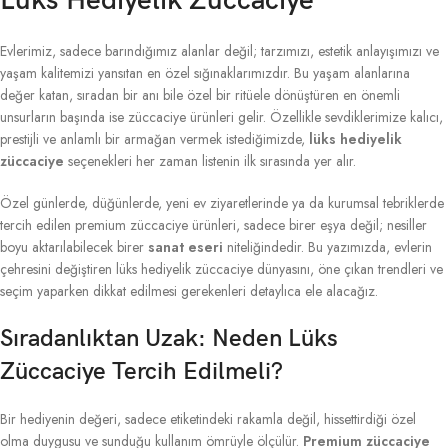
Lüks Hediyelik Züccaciye
Evlerimiz, sadece barındığımız alanlar değil; tarzımızı, estetik anlayışımızı ve
yaşam kalitemizi yansıtan en özel sığınaklarımızdır. Bu yaşam alanlarına
değer katan, sıradan bir anı bile özel bir ritüele dönüştüren en önemli
unsurların başında ise züccaciye ürünleri gelir. Özellikle sevdiklerimize kalıcı,
prestijli ve anlamlı bir armağan vermek istediğimizde,
lüks hediyelik
züccaciye
seçenekleri her zaman listenin ilk sırasında yer alır.
Özel günlerde, düğünlerde, yeni ev ziyaretlerinde ya da kurumsal tebriklerde
tercih edilen premium züccaciye ürünleri, sadece birer eşya değil; nesiller
boyu aktarılabilecek birer
sanat eseri
niteliğindedir. Bu yazımızda, evlerin
çehresini değiştiren lüks hediyelik züccaciye dünyasını, öne çıkan trendleri ve
seçim yaparken dikkat edilmesi gerekenleri detaylıca ele alacağız.
Sıradanlıktan Uzak: Neden Lüks
Züccaciye Tercih Edilmeli?
Bir hediyenin değeri, sadece etiketindeki rakamla değil, hissettirdiği özel
olma duygusu ve sunduğu kullanım ömrüyle ölçülür.
Premium züccaciye