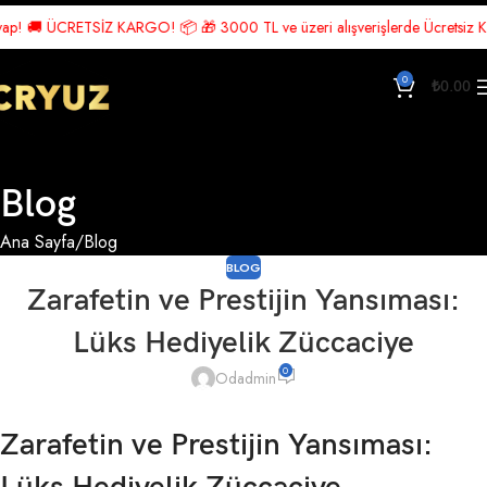
🚚 ÜCRETSİZ KARGO! 📦 🎁 3000 TL ve üzeri alışverişlerde Ücretsiz Kargo! 
0
₺
0.00
Blog
Ana Sayfa
Blog
BLOG
Zarafetin ve Prestijin Yansıması:
Lüks Hediyelik Züccaciye
0
Odadmin
Zarafetin ve Prestijin Yansıması: