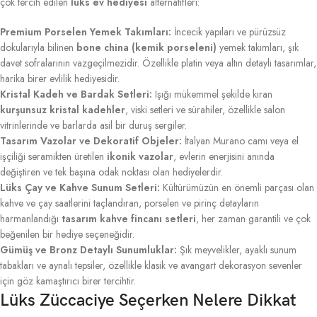
çok tercih edilen
lüks ev hediyesi
alternatifleri:
Premium Porselen Yemek Takımları:
İncecik yapıları ve pürüzsüz
dokularıyla bilinen
bone china (kemik porseleni)
yemek takımları, şık
davet sofralarının vazgeçilmezidir. Özellikle platin veya altın detaylı tasarımlar,
harika birer evlilik hediyesidir.
Kristal Kadeh ve Bardak Setleri:
Işığı mükemmel şekilde kıran
kurşunsuz kristal kadehler
, viski setleri ve sürahiler, özellikle salon
vitrinlerinde ve barlarda asil bir duruş sergiler.
Tasarım Vazolar ve Dekoratif Objeler:
İtalyan Murano camı veya el
işçiliği seramikten üretilen
ikonik vazolar
, evlerin enerjisini anında
değiştiren ve tek başına odak noktası olan hediyelerdir.
Lüks Çay ve Kahve Sunum Setleri:
Kültürümüzün en önemli parçası olan
kahve ve çay saatlerini taçlandıran, porselen ve pirinç detayların
harmanlandığı
tasarım kahve fincanı setleri
, her zaman garantili ve çok
beğenilen bir hediye seçeneğidir.
Gümüş ve Bronz Detaylı Sunumluklar:
Şık meyvelikler, ayaklı sunum
tabakları ve aynalı tepsiler, özellikle klasik ve avangart dekorasyon sevenler
için göz kamaştırıcı birer tercihtir.
Lüks Züccaciye Seçerken Nelere Dikkat