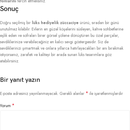
tonlarını
tercih etmelisiniz.
Sonuç
Doğru seçilmiş bir
lüks hediyelik züccaciye
ürünü, sıradan bir günü
unutulmaz kılabilir. Evlerin en güzel köşelerini süsleyen, kahve sohbetlerine
eşlik eden ve sofraları birer görsel şölene dönüştüren bu özel parçalar,
sevdiklerinize verebileceğiniz en kalıcı sevgi göstergesidir. Siz de
sevdiklerinizi şımartmak ve onlara yıllarca hatırlayacakları bir anı bırakmak
istiyorsanız, zarafeti ve kaliteyi bir arada sunan lüks tasarımlara göz
atabilirsiniz.
Bir yanıt yazın
*
E-posta adresiniz yayınlanmayacak.
Gerekli alanlar
ile işaretlenmişlerdir
*
Yorum