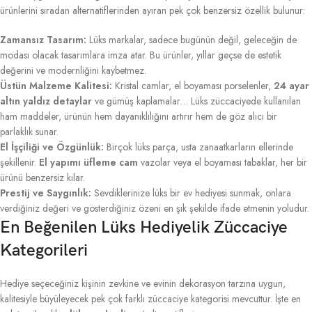
ürünlerini sıradan alternatiflerinden ayıran pek çok benzersiz özellik bulunur:
Zamansız Tasarım:
Lüks markalar, sadece bugünün değil, geleceğin de
modası olacak tasarımlara imza atar. Bu ürünler, yıllar geçse de estetik
değerini ve modernliğini kaybetmez.
Üstün Malzeme Kalitesi:
Kristal camlar, el boyaması porselenler,
24 ayar
altın yaldız detaylar
ve gümüş kaplamalar… Lüks züccaciyede kullanılan
ham maddeler, ürünün hem dayanıklılığını artırır hem de göz alıcı bir
parlaklık sunar.
El İşçiliği ve Özgünlük:
Birçok lüks parça, usta zanaatkarların ellerinde
şekillenir.
El yapımı üfleme cam
vazolar veya el boyaması tabaklar, her bir
ürünü benzersiz kılar.
Prestij ve Saygınlık:
Sevdiklerinize lüks bir ev hediyesi sunmak, onlara
verdiğiniz değeri ve gösterdiğiniz özeni en şık şekilde ifade etmenin yoludur.
En Beğenilen Lüks Hediyelik Züccaciye
Kategorileri
Hediye seçeceğiniz kişinin zevkine ve evinin dekorasyon tarzına uygun,
kalitesiyle büyüleyecek pek çok farklı züccaciye kategorisi mevcuttur. İşte en