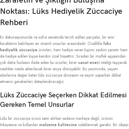
Zarafetin ve Şıklığın Buluşma
Noktası: Lüks Hediyelik Züccaciye
Rehberi
Ev dekorasyonunda ve sofra sanatında tercih edilen parçalar, bir evin
karakterini belirleyen en önemli unsurlar arasındadır. Özellikle
lüks
hediyelik züccaciye
ürünleri, hem hediye veren kişinin zevkini yansıtır hem
de hediye edilen kişiye kendini özel hissettirir. Sıradan bir mutfak eşyasından
çok daha fazlasını ifade eden bu ürünler, birer
sanat eseri
niteliği taşıyarak
nesilden nesile aktarılacak birer anıya dönüşebilir. Bu yazımızda, yaşam
alanlarına değer katan lüks züccaciye dünyasını ve seçim yaparken dikkat
etmeniz gerekenleri detaylandıracağız.
Lüks Züccaciye Seçerken Dikkat Edilmesi
Gereken Temel Unsurlar
Lüks bir züccaciye ürünü satın alırken sadece markaya değil, ürünün
hikayesine ve kullanılan
malzeme kalitesine
odaklanmak gerekir. Bir objeyi