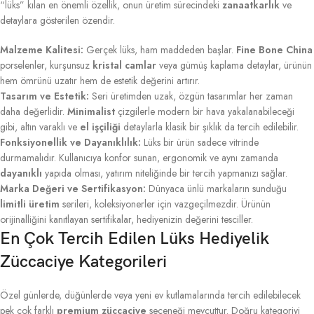
“lüks” kılan en önemli özellik, onun üretim sürecindeki
zanaatkarlık
ve
detaylara gösterilen özendir.
Malzeme Kalitesi:
Gerçek lüks, ham maddeden başlar.
Fine Bone China
porselenler, kurşunsuz
kristal camlar
veya gümüş kaplama detaylar, ürünün
hem ömrünü uzatır hem de estetik değerini artırır.
Tasarım ve Estetik:
Seri üretimden uzak, özgün tasarımlar her zaman
daha değerlidir.
Minimalist
çizgilerle modern bir hava yakalanabileceği
gibi, altın varaklı ve
el işçiliği
detaylarla klasik bir şıklık da tercih edilebilir.
Fonksiyonellik ve Dayanıklılık:
Lüks bir ürün sadece vitrinde
durmamalıdır. Kullanıcıya konfor sunan, ergonomik ve aynı zamanda
dayanıklı
yapıda olması, yatırım niteliğinde bir tercih yapmanızı sağlar.
Marka Değeri ve Sertifikasyon:
Dünyaca ünlü markaların sunduğu
limitli üretim
serileri, koleksiyonerler için vazgeçilmezdir. Ürünün
orijinalliğini kanıtlayan sertifikalar, hediyenizin değerini tesciller.
En Çok Tercih Edilen Lüks Hediyelik
Züccaciye Kategorileri
Özel günlerde, düğünlerde veya yeni ev kutlamalarında tercih edilebilecek
pek çok farklı
premium züccaciye
seçeneği mevcuttur. Doğru kategoriyi