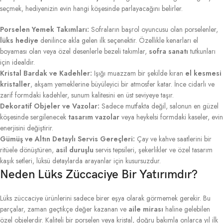
seçmek, hediyenizin evin hangi köşesinde parlayacağını belirler.
Porselen Yemek Takımları:
Sofraların başrol oyuncusu olan porselenler,
lüks hediye
denilince akla gelen ilk seçenektir. Özellikle kenarları el
boyaması olan veya özel desenlerle bezeli takımlar,
sofra sanatı
tutkunları
için idealdir.
Kristal Bardak ve Kadehler:
Işığı muazzam bir şekilde kıran
el kesmesi
kristaller
, akşam yemeklerine büyüleyici bir atmosfer katar. İnce cidarlı ve
zarif formdaki kadehler, sunum kalitesini en üst seviyeye taşır.
Dekoratif Objeler ve Vazolar:
Sadece mutfakta değil, salonun en güzel
köşesinde sergilenecek
tasarım vazolar
veya heykelsi formdaki kaseler, evin
enerjisini değiştirir.
Gümüş ve Altın Detaylı Servis Gereçleri:
Çay ve kahve saatlerini bir
ritüele dönüştüren,
asil duruşlu
servis tepsileri, şekerlikler ve özel tasarım
kaşık setleri, lüksü detaylarda arayanlar için kusursuzdur.
Neden Lüks Züccaciye Bir Yatırımdır?
Lüks züccaciye ürünlerini sadece birer eşya olarak görmemek gerekir. Bu
parçalar, zaman geçtikçe değer kazanan ve
aile mirası
haline gelebilen
özel objelerdir. Kaliteli bir porselen veya kristal, doğru bakımla onlarca yıl ilk