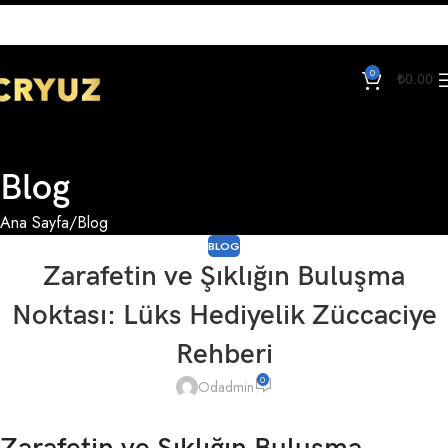
0
₺
0.00
Blog
Ana Sayfa
Blog
BLOG
Zarafetin ve Şıklığın Buluşma
Noktası: Lüks Hediyelik Züccaciye
Rehberi
0
Odadmin