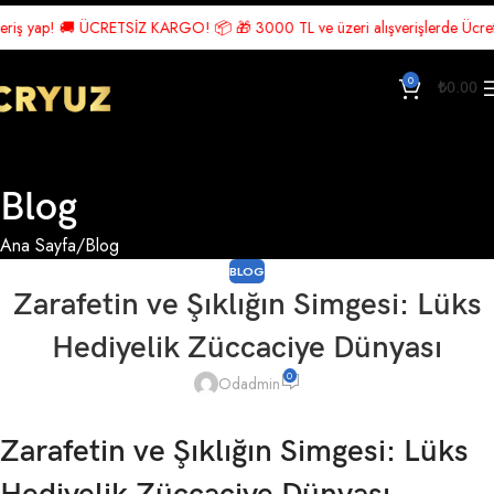
yap! 🚚 ÜCRETSİZ KARGO! 📦 🎁 3000 TL ve üzeri alışverişlerde Ücretsiz Ka
0
₺
0.00
Blog
Ana Sayfa
Blog
BLOG
Zarafetin ve Şıklığın Simgesi: Lüks
Hediyelik Züccaciye Dünyası
0
Odadmin
Zarafetin ve Şıklığın Simgesi: Lüks