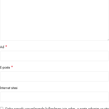
*
Ad
*
E-posta
İnternet sitesi
Daha sonraki yorumlarımda kullanılması için adım, e-posta adresim ve site