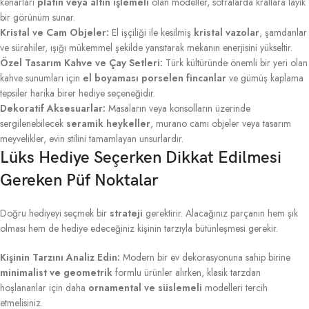
kenarları
platin veya altın işlemeli
olan modeller, sofralarda krallara layık
bir görünüm sunar.
Kristal ve Cam Objeler:
El işçiliği ile kesilmiş
kristal vazolar
, şamdanlar
ve sürahiler, ışığı mükemmel şekilde yansıtarak mekanın enerjisini yükseltir.
Özel Tasarım Kahve ve Çay Setleri:
Türk kültüründe önemli bir yeri olan
kahve sunumları için
el boyaması porselen fincanlar
ve gümüş kaplama
tepsiler harika birer hediye seçeneğidir.
Dekoratif Aksesuarlar:
Masaların veya konsolların üzerinde
sergilenebilecek
seramik heykeller
, murano camı objeler veya tasarım
meyvelikler, evin stilini tamamlayan unsurlardır.
Lüks Hediye Seçerken Dikkat Edilmesi
Gereken Püf Noktalar
Doğru hediyeyi seçmek bir
strateji
gerektirir. Alacağınız parçanın hem şık
olması hem de hediye edeceğiniz kişinin tarzıyla bütünleşmesi gerekir.
Kişinin Tarzını Analiz Edin:
Modern bir ev dekorasyonuna sahip birine
minimalist ve geometrik
formlu ürünler alırken, klasik tarzdan
hoşlananlar için daha
ornamental ve süslemeli
modelleri tercih
etmelisiniz.