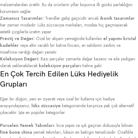
malzemelerden üretilir. Bu da ürünlerin yıllar boyunca ilk günkü parlaklığını
korumasını sağlar.
Zamansız Tasarımlar:
Trendler gelip geçicidir ancak
ikonik tasarımlar
her zaman modadır. Lüks züccaciye markaları, modası hiç geçmeyecek
estetik çizgilerle üretim yapar.
Prestij ve Değer:
Özel bir akşam yemeğinde kullanılan
el yapımı kristal
kadehler
veya altın varaklı bir kahve fincanı, ev sahibinin zevkini ve
misafirine verdiği değeri yansıtır.
Koleksiyon Değeri:
Bazı parçalar zamanla değer kazanır ve aile yadigarı
olarak saklanabilecek
koleksiyon parçaları
haline gelir.
En Çok Tercih Edilen Lüks Hediyelik
Grupları
Eğer bir düğün, yeni ev ziyareti veya özel bir kutlama için hediye
arayışındaysanız,
lüks züccaciye
kategorisinde karşınıza pek çok alternatif
çıkacaktır. İşte en popüler kategoriler:
Porselen Yemek Takımları:
İnce yapısı ve ışık geçiren dokusuyla bilinen
fine bone china
yemek takımları, lüksün en belirgin temsilcisidir. Özellikle