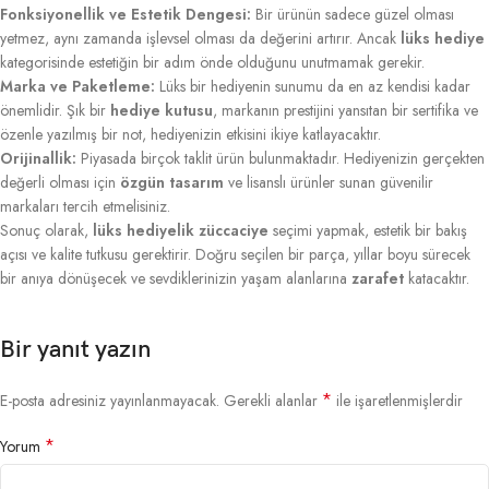
Fonksiyonellik ve Estetik Dengesi:
Bir ürünün sadece güzel olması
yetmez, aynı zamanda işlevsel olması da değerini artırır. Ancak
lüks hediye
kategorisinde estetiğin bir adım önde olduğunu unutmamak gerekir.
Marka ve Paketleme:
Lüks bir hediyenin sunumu da en az kendisi kadar
önemlidir. Şık bir
hediye kutusu
, markanın prestijini yansıtan bir sertifika ve
özenle yazılmış bir not, hediyenizin etkisini ikiye katlayacaktır.
Orijinallik:
Piyasada birçok taklit ürün bulunmaktadır. Hediyenizin gerçekten
değerli olması için
özgün tasarım
ve lisanslı ürünler sunan güvenilir
markaları tercih etmelisiniz.
Sonuç olarak,
lüks hediyelik züccaciye
seçimi yapmak, estetik bir bakış
açısı ve kalite tutkusu gerektirir. Doğru seçilen bir parça, yıllar boyu sürecek
bir anıya dönüşecek ve sevdiklerinizin yaşam alanlarına
zarafet
katacaktır.
Bir yanıt yazın
*
E-posta adresiniz yayınlanmayacak.
Gerekli alanlar
ile işaretlenmişlerdir
*
Yorum