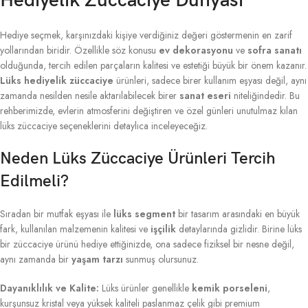
Hediyelik Züccaciye Dünyası
Hediye seçmek, karşınızdaki kişiye verdiğiniz değeri göstermenin en zarif
yollarından biridir. Özellikle söz konusu
ev dekorasyonu
ve
sofra sanatı
olduğunda, tercih edilen parçaların kalitesi ve estetiği büyük bir önem kazanır.
Lüks hediyelik züccaciye
ürünleri, sadece birer kullanım eşyası değil, aynı
zamanda nesilden nesile aktarılabilecek birer
sanat eseri
niteliğindedir. Bu
rehberimizde, evlerin atmosferini değiştiren ve özel günleri unutulmaz kılan
lüks züccaciye seçeneklerini detaylıca inceleyeceğiz.
Neden Lüks Züccaciye Ürünleri Tercih
Edilmeli?
Sıradan bir mutfak eşyası ile
lüks segment
bir tasarım arasındaki en büyük
fark, kullanılan malzemenin kalitesi ve
işçilik
detaylarında gizlidir. Birine lüks
bir züccaciye ürünü hediye ettiğinizde, ona sadece fiziksel bir nesne değil,
aynı zamanda bir
yaşam tarzı
sunmuş olursunuz.
Dayanıklılık ve Kalite:
Lüks ürünler genellikle
kemik porseleni
,
kurşunsuz kristal veya yüksek kaliteli paslanmaz çelik gibi premium