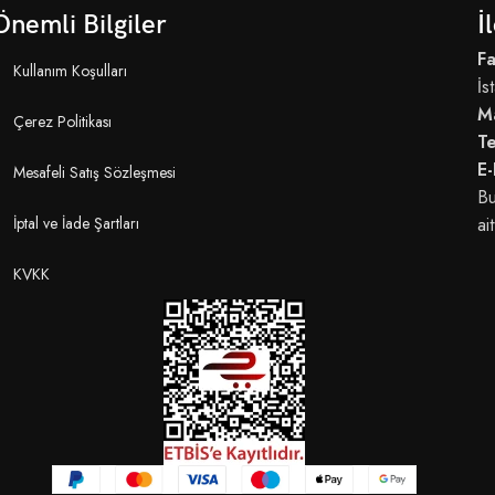
Önemli Bilgiler
İ
Fa
Kullanım Koşulları
İs
M
Çerez Politikası
T
E-
Mesafeli Satış Sözleşmesi
Bu
İptal ve İade Şartları
ait
KVKK