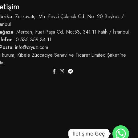
letişim
brika
: Zerzavatçı Mh. Fevzi Çakmak Cd. No: 20 Beykoz /
tanbul
ağaza
: Mercan, Fuat Paşa Cd. No:53, 341 11 Fatih / İstanbul
elefon
:
0 535 359 34 11
Posta:
info@cryuz.com
 kurum, Kibele Züccaciye Sanayi ve Ticaret Limited Şirketi'ne
tir.
İletişime Geç