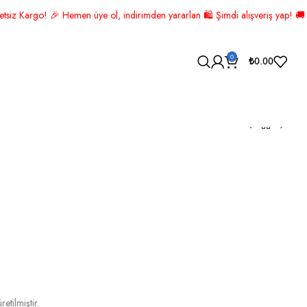
 indirimden yararlan 🛍️ Şimdi alışveriş yap! 🚚 ÜCRETSİZ KARGO! 📦
0
₺
0.00
E BEYAZ ALTIN ZAMBAK
İK
tilmiştir.