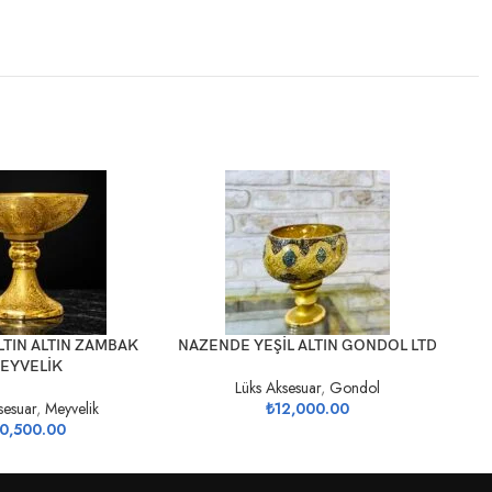
SEPETE EKLE
SEP
TIN ALTIN ZAMBAK
NAZENDE YEŞİL ALTIN GONDOL LTD
EYVELİK
Lüks Aksesuar
,
Gondol
sesuar
,
Meyvelik
₺
12,000.00
0,500.00