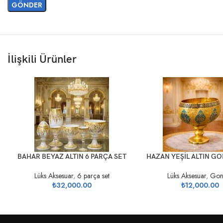
İlişkili Ürünler
SEPETE EKLE
SEPETE EKLE
BAHAR BEYAZ ALTIN 6 PARÇA SET
HAZAN YEŞİL ALTIN G
Lüks Aksesuar
,
6 parça set
Lüks Aksesuar
,
Gon
₺
32,000.00
₺
12,000.00