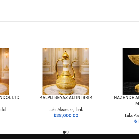
SEPETE EKLE
SEPETE EKLE
ONDOL LTD
KALPLİ BEYAZ ALTIN İBRİK
NAZENDE AL
M
dol
Lüks Aksesuar
,
İbrik
₺
38,000.00
Lüks Ak
₺
1