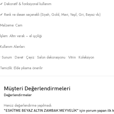
✔ Dekoratif & fonksiyonel kullanım
✔ Renk ve desen seçenekli (Siyah, Gold, Mavi, Yeşil, Gri, Beyaz vb.)
Malzeme: Cam
İşlem: Altın varak – el işçiliği
Kullanım Alanları:
• Sunum • Davet • Çeyiz • Salon dekorasyonu • Vitrin • Koleksiyon
Temizlik: Elde yıkama önerilir
Müşteri Değerlendirmeleri
Değerlendirmeler
Henüz değerlendirme yapılmadı.
“ESKİTME BEYAZ ALTIN ZAMBAK MEYVELİK” için yorum yapan ilk kiş