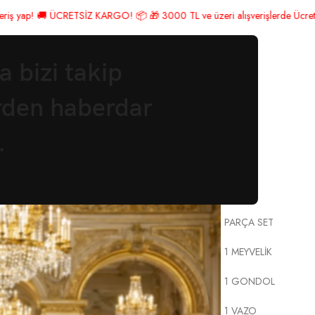
00 TL ve üzeri alışverişlerde Ücretsiz Kargo! 🎉 Hemen üye ol, indirimden
 bizi takip
rden haberdar
6 PARÇA SET
.
SELÇUKL
SET
PARÇA SET
1 MEYVELİK
1 GONDOL
1 VAZO