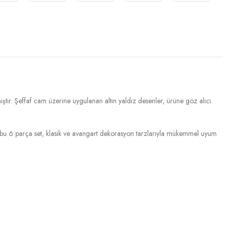
miştir. Şeffaf cam üzerine uygulanan altın yaldız desenler, ürüne göz alıcı
an bu 6 parça set, klasik ve avangart dekorasyon tarzlarıyla mükemmel uyum