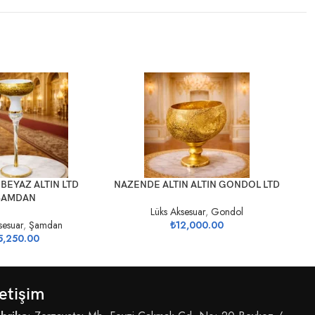
SEPETE EKLE
SEP
BEYAZ ALTIN LTD
NAZENDE ALTIN ALTIN GONDOL LTD
ŞAMDAN
Lüks Aksesuar
,
Gondol
sesuar
,
Şamdan
₺
12,000.00
5,250.00
letişim