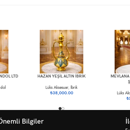
SEPETE EKLE
SEPETE EKLE
ONDOL LTD
HAZAN YEŞİL ALTIN İBRİK
MEVLANA 
dol
Lüks Aksesuar
,
İbrik
₺
38,000.00
Lüks Ak
₺
Önemli Bilgiler
İ