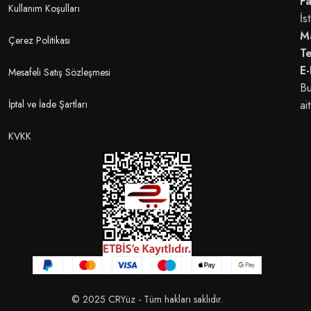
Fa
Kullanım Koşulları
İs
M
Çerez Politikası
T
E-
Mesafeli Satış Sözleşmesi
Bu
İptal ve İade Şartları
ait
KVKK
© 2025 CRYüz - Tüm hakları saklıdır.