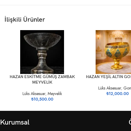
İlişkili Ürünler
SEPETE EKLE
SEPETE EKLE
HAZAN ESKİTME GÜMÜŞ ZAMBAK
HAZAN YEŞİL ALTIN G
MEYVELİK
Lüks Aksesuar
,
Gon
Lüks Aksesuar
,
Meyvelik
₺
12,000.00
₺
10,500.00
Kurumsal