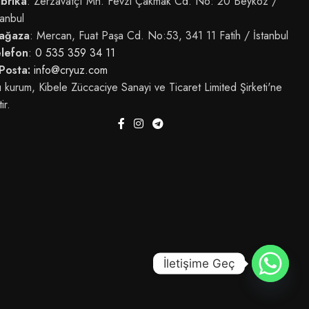
brika
: Zerzavatçı Mh. Fevzi Çakmak Cd. No: 20 Beykoz /
tanbul
ağaza
: Mercan, Fuat Paşa Cd. No:53, 341 11 Fatih / İstanbul
elefon
:
0 535 359 34 11
Posta:
info@cryuz.com
 kurum, Kibele Züccaciye Sanayi ve Ticaret Limited Şirketi'ne
tir.
İletişime Geç