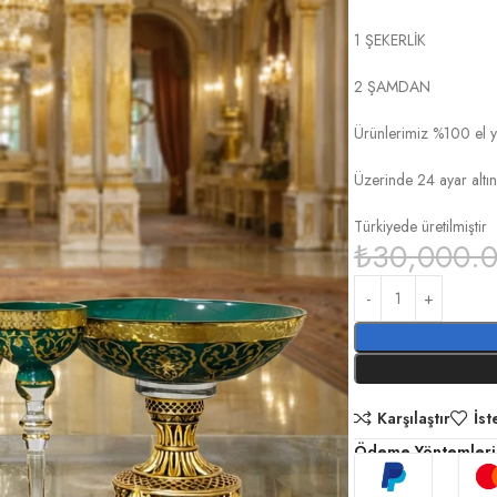
1 ŞEKERLİK
2 ŞAMDAN
Ürünlerimiz %100 el y
Üzerinde 24 ayar altın
Türkiyede üretilmiştir
₺
30,000.
Karşılaştır
İst
Ödeme Yöntemleri