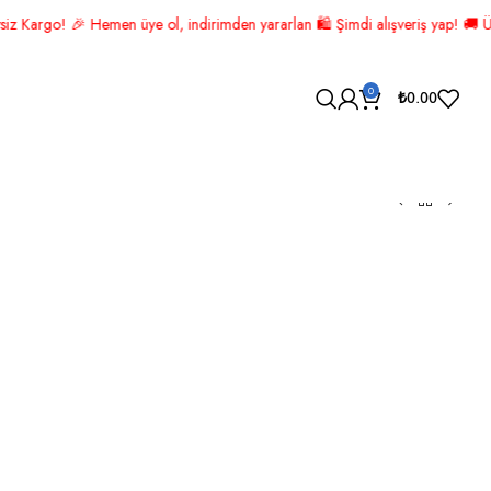
 yararlan 🛍️ Şimdi alışveriş yap! 🚚 ÜCRETSİZ KARGO! 📦
0
₺
0.00
U YEŞİL ALTIN 6 PARÇA