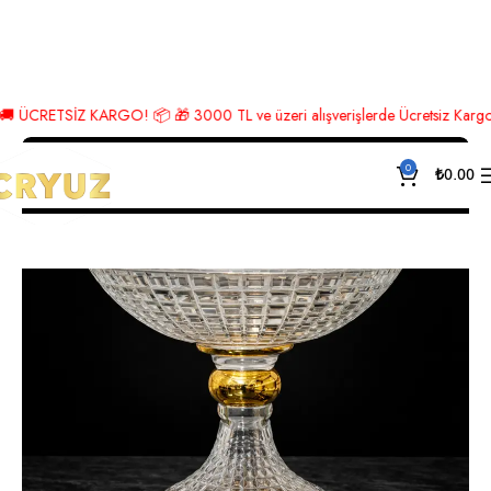
Ana Sayfa
Lüks Aksesuar
Meyvelik
CRETSİZ KARGO! 📦 🎁 3000 TL ve üzeri alışverişlerde Ücretsiz Kargo! 🎉 He
0
₺
0.00