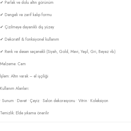
✔ Parlak ve dolu altın görünüm
✔ Dengeli ve zarif kalıp formu
✔ Çizilmeye dayanıklı dış yüzey
✔ Dekoratif & fonksiyonel kullanım
✔ Renk ve desen seçenekli (Siyah, Gold, Mavi, Yeşil, Gri, Beyaz vb.)
Malzeme: Cam
İşlem: Altın varak – el işçiliği
Kullanım Alanları:
• Sunum • Davet • Çeyiz • Salon dekorasyonu • Vitrin • Koleksiyon
Temizlik: Elde yıkama önerilir