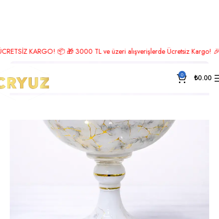
Ana Sayfa
Lüks Aksesuar
Meyvelik
SİZ KARGO! 📦 🎁 3000 TL ve üzeri alışverişlerde Ücretsiz Kargo! 🎉 Hemen 
0
₺
0.00