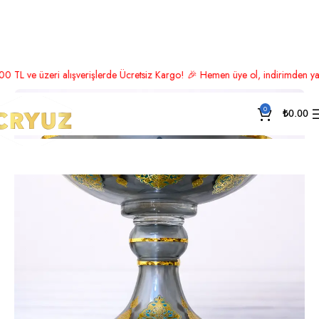
Ana Sayfa
Lüks Aksesuar
Meyvelik
eri alışverişlerde Ücretsiz Kargo! 🎉 Hemen üye ol, indirimden yararlan 
0
₺
0.00