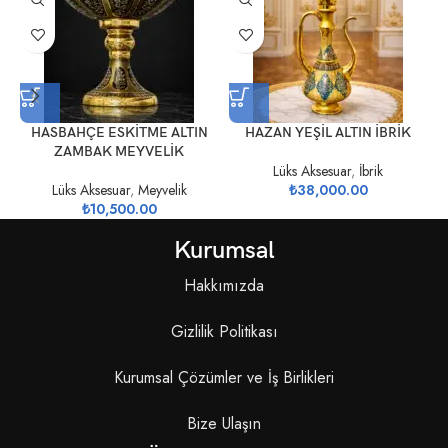
HASBAHÇE ESKİTME ALTIN
HAZAN YEŞİL ALTIN İBRİK
ZAMBAK MEYVELİK
Lüks Aksesuar
,
İbrik
Lüks Aksesuar
,
Meyvelik
₺
38,000.00
₺
10,500.00
Kurumsal
Hakkımızda
Gizlilik Politikası
Kurumsal Çözümler ve İş Birlikleri
Bize Ulaşın