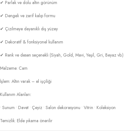
✔ Parlak ve dolu altın görünüm
✔ Dengeli ve zarif kalıp formu
✔ Çizilmeye dayanıklı dış yüzey
✔ Dekoratif & fonksiyonel kullanım
✔ Renk ve desen seçenekli (Siyah, Gold, Mavi, Yeşil, Gri, Beyaz vb.)
Malzeme: Cam
İşlem: Altın varak – el işçiliği
Kullanım Alanları:
• Sunum • Davet • Çeyiz • Salon dekorasyonu • Vitrin • Koleksiyon
Temizlik: Elde yıkama önerilir