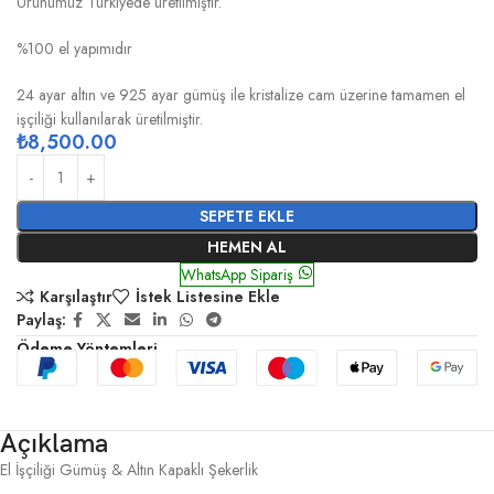
Ürünümüz Türkiyede üretilmiştir.
%100 el yapımıdır
24 ayar altın ve 925 ayar gümüş ile kristalize cam üzerine tamamen el
işçiliği kullanılarak üretilmiştir.
₺
8,500.00
SEPETE EKLE
HEMEN AL
WhatsApp Sipariş
Karşılaştır
İstek Listesine Ekle
Paylaş:
Ödeme Yöntemleri
Açıklama
El İşçiliği Gümüş & Altın Kapaklı Şekerlik