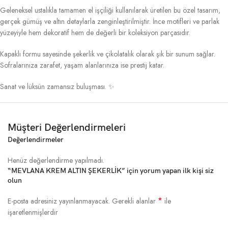
Geleneksel ustalıkla tamamen el işçiliği kullanılarak üretilen bu özel tasarım,
gerçek gümüş ve altın detaylarla zenginleştirilmiştir. İnce motifleri ve parlak
yüzeyiyle hem dekoratif hem de değerli bir koleksiyon parçasıdır.
Kapaklı formu sayesinde şekerlik ve çikolatalık olarak şık bir sunum sağlar.
Sofralarınıza zarafet, yaşam alanlarınıza ise prestij katar.
Sanat ve lüksün zamansız buluşması. ✨
Müşteri Değerlendirmeleri
Değerlendirmeler
Henüz değerlendirme yapılmadı.
“MEVLANA KREM ALTIN ŞEKERLİK” için yorum yapan ilk kişi siz
olun
*
E-posta adresiniz yayınlanmayacak.
Gerekli alanlar
ile
işaretlenmişlerdir