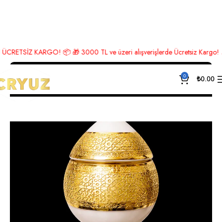
Ana Sayfa
Lüks Aksesuar
Şekerlik
ETSİZ KARGO! 📦 🎁 3000 TL ve üzeri alışverişlerde Ücretsiz Kargo! 🎉 Heme
0
₺
0.00