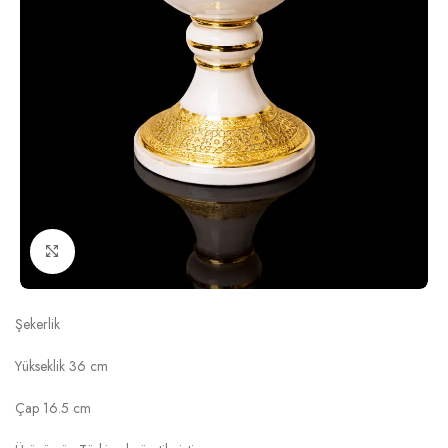
Click to enlarge
MEVLANA KREM ALTIN ŞEKERLİK
Şekerlik
Yükseklik 36 cm
Çap 16.5 cm