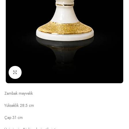
Click to enlarge
MEVLANA KREM ALTIN ZAMBAK MEYVELİK
Zambak meyvelik
Yükseklik 28.5 cm
Çap 31 cm