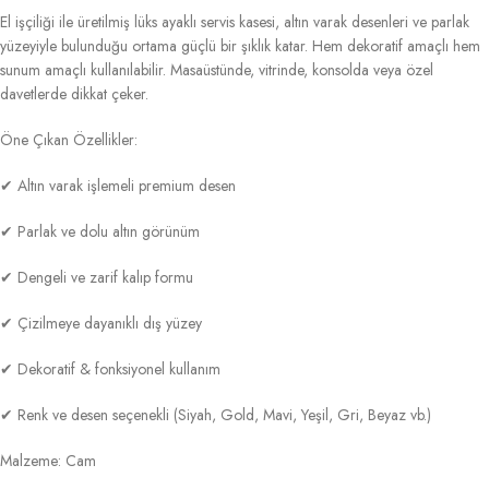
El işçiliği ile üretilmiş lüks ayaklı servis kasesi, altın varak desenleri ve parlak
yüzeyiyle bulunduğu ortama güçlü bir şıklık katar. Hem dekoratif amaçlı hem
sunum amaçlı kullanılabilir. Masaüstünde, vitrinde, konsolda veya özel
davetlerde dikkat çeker.
Öne Çıkan Özellikler:
✔ Altın varak işlemeli premium desen
✔ Parlak ve dolu altın görünüm
✔ Dengeli ve zarif kalıp formu
✔ Çizilmeye dayanıklı dış yüzey
✔ Dekoratif & fonksiyonel kullanım
✔ Renk ve desen seçenekli (Siyah, Gold, Mavi, Yeşil, Gri, Beyaz vb.)
Malzeme: Cam