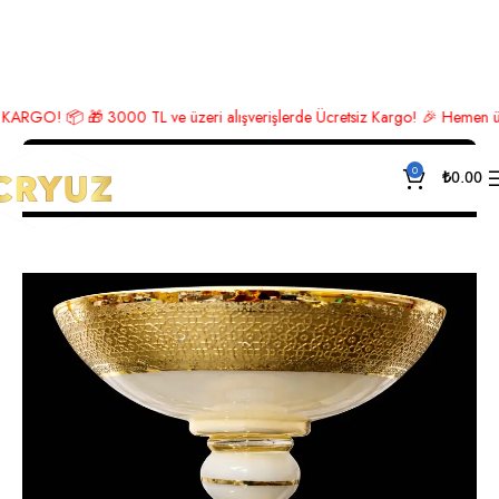
Ana Sayfa
Lüks Aksesuar
Meyvelik
📦 🎁 3000 TL ve üzeri alışverişlerde Ücretsiz Kargo! 🎉 Hemen üye ol, ind
0
₺
0.00