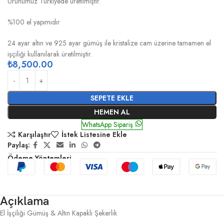
Ürünümüz Türkiyede üretilmiştir.
%100 el yapımıdır
24 ayar altın ve 925 ayar gümüş ile kristalize cam üzerine tamamen el
işçiliği kullanılarak üretilmiştir.
₺
8,500.00
SEPETE EKLE
HEMEN AL
WhatsApp Sipariş
Karşılaştır
İstek Listesine Ekle
Paylaş:
Ödeme Yöntemleri
Açıklama
El İşçiliği Gümüş & Altın Kapaklı Şekerlik