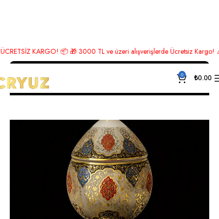
Ana Sayfa
Lüks Aksesuar
Şekerlik
TSİZ KARGO! 📦 🎁 3000 TL ve üzeri alışverişlerde Ücretsiz Kargo! 🎉 Hemen
0
₺
0.00