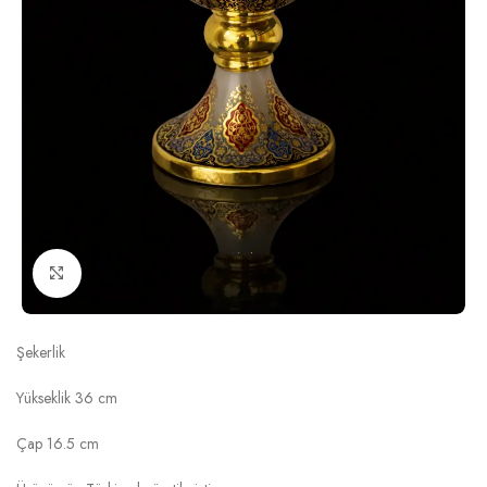
Click to enlarge
NAZENDE ŞEFFAF KIRMIZI ALTIN ŞEKERLİK
Şekerlik
Yükseklik 36 cm
Çap 16.5 cm