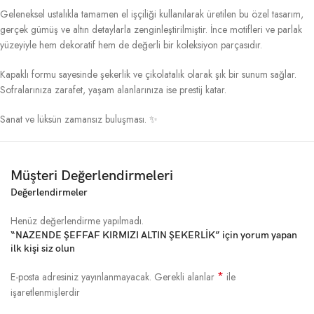
Geleneksel ustalıkla tamamen el işçiliği kullanılarak üretilen bu özel tasarım,
gerçek gümüş ve altın detaylarla zenginleştirilmiştir. İnce motifleri ve parlak
yüzeyiyle hem dekoratif hem de değerli bir koleksiyon parçasıdır.
Kapaklı formu sayesinde şekerlik ve çikolatalık olarak şık bir sunum sağlar.
Sofralarınıza zarafet, yaşam alanlarınıza ise prestij katar.
Sanat ve lüksün zamansız buluşması. ✨
Müşteri Değerlendirmeleri
Değerlendirmeler
Henüz değerlendirme yapılmadı.
“NAZENDE ŞEFFAF KIRMIZI ALTIN ŞEKERLİK” için yorum yapan
ilk kişi siz olun
*
E-posta adresiniz yayınlanmayacak.
Gerekli alanlar
ile
işaretlenmişlerdir