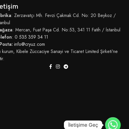
letişim
brika
: Zerzavatçı Mh. Fevzi Çakmak Cd. No: 20 Beykoz /
tanbul
ağaza
: Mercan, Fuat Paşa Cd. No:53, 341 11 Fatih / İstanbul
elefon
:
0 535 359 34 11
Posta:
info@cryuz.com
 kurum, Kibele Züccaciye Sanayi ve Ticaret Limited Şirketi'ne
tir.
İletişime Geç