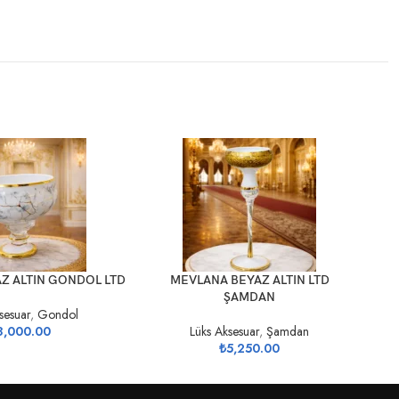
SEPETE EKLE
SEP
Z ALTIN GONDOL LTD
MEVLANA BEYAZ ALTIN LTD
ŞAMDAN
sesuar
,
Gondol
8,000.00
Lüks Aksesuar
,
Şamdan
₺
5,250.00