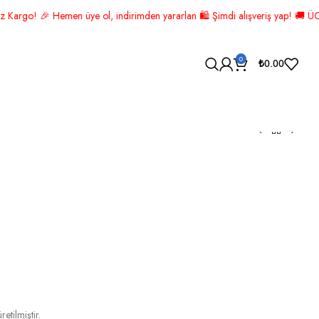
dirimden yararlan 🛍️ Şimdi alışveriş yap! 🚚 ÜCRETSİZ KARGO! 📦
0
₺
0.00
YAH GÜMÜŞ CAN
İK
tilmiştir.