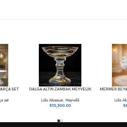
SEPETE EKLE
SEPETE EKLE
PARÇA SET
DALGA ALTIN ZAMBAK MEYVELİK
MERMER BEYA
a set
Lüks Aksesuar
,
Meyvelik
Lüks Ak
₺
10,500.00
₺