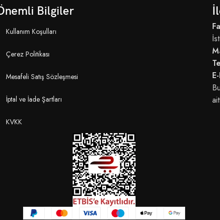
Önemli Bilgiler
İ
Fa
Kullanım Koşulları
İs
M
Çerez Politikası
T
E-
Mesafeli Satış Sözleşmesi
Bu
İptal ve İade Şartları
ait
KVKK