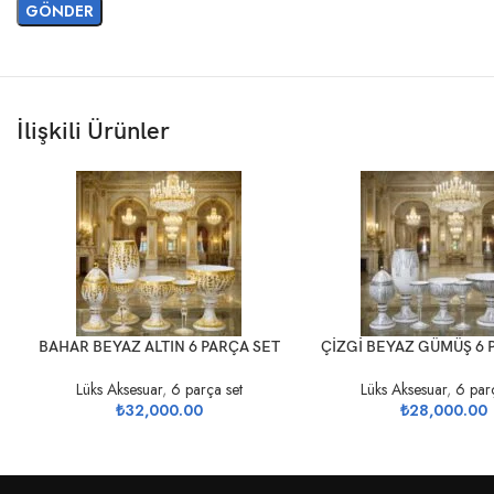
İlişkili Ürünler
SEPETE EKLE
SEPETE EKLE
BAHAR BEYAZ ALTIN 6 PARÇA SET
ÇİZGİ BEYAZ GÜMÜŞ 6 
Lüks Aksesuar
,
6 parça set
Lüks Aksesuar
,
6 parç
₺
32,000.00
₺
28,000.00