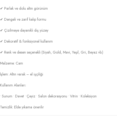
✔ Parlak ve dolu altın görünüm
✔ Dengeli ve zarif kalıp formu
✔ Çizilmeye dayanıklı dış yüzey
✔ Dekoratif & fonksiyonel kullanım
✔ Renk ve desen seçenekli (Siyah, Gold, Mavi, Yeşil, Gri, Beyaz vb.)
Malzeme: Cam
İşlem: Altın varak – el işçiliği
Kullanım Alanları:
• Sunum • Davet • Çeyiz • Salon dekorasyonu • Vitrin • Koleksiyon
Temizlik: Elde yıkama önerilir