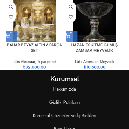
BAHAR BEYAZ ALTIN 6 PARÇA
HAZAN ESKİTME GÜMÜŞ
SET
ZAMBAK MEYVELİK
Lüks Aksesuar
,
6 parça set
Lüks Aksesuar
,
Meyvelik
₺
32,000.00
₺
10,500.00
Kurumsal
Hakkımızda
Gizlilik Politikası
Kurumsal Çözümler ve İş Birlikleri
Bize Ulaşın