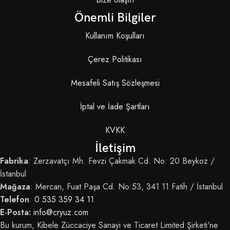
Önemli Bilgiler
Kullanım Koşulları
Çerez Politikası
Mesafeli Satış Sözleşmesi
İptal ve İade Şartları
KVKK
İletişim
Fabrika
: Zerzavatçı Mh. Fevzi Çakmak Cd. No: 20 Beykoz /
İstanbul
Mağaza
: Mercan, Fuat Paşa Cd. No:53, 341 11 Fatih / İstanbul
Telefon
:
0 535 359 34 11
E-Posta:
info@cryuz.com
Bu kurum, Kibele Züccaciye Sanayi ve Ticaret Limited Şirketi'ne