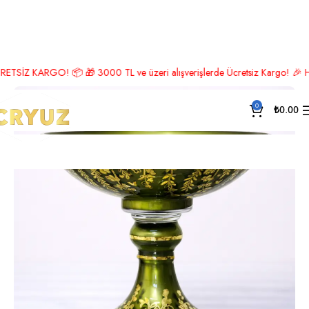
Ana Sayfa
Lüks Aksesuar
Meyvelik
Z KARGO! 📦 🎁 3000 TL ve üzeri alışverişlerde Ücretsiz Kargo! 🎉 Hemen üy
0
₺
0.00