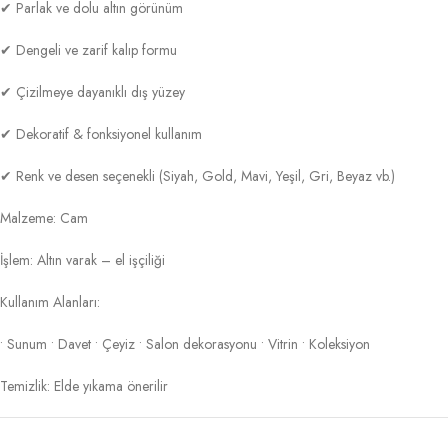
✔ Parlak ve dolu altın görünüm
✔ Dengeli ve zarif kalıp formu
✔ Çizilmeye dayanıklı dış yüzey
✔ Dekoratif & fonksiyonel kullanım
✔ Renk ve desen seçenekli (Siyah, Gold, Mavi, Yeşil, Gri, Beyaz vb.)
Malzeme: Cam
İşlem: Altın varak – el işçiliği
Kullanım Alanları:
• Sunum • Davet • Çeyiz • Salon dekorasyonu • Vitrin • Koleksiyon
Temizlik: Elde yıkama önerilir