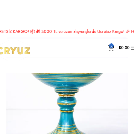
Ana Sayfa
Lüks Aksesuar
Meyvelik
 KARGO! 📦 🎁 3000 TL ve üzeri alışverişlerde Ücretsiz Kargo! 🎉 Hemen üye
0
₺
0.00