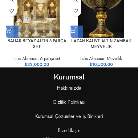
BAHAR BEYAZ ALTIN 6 PARÇA
HAZAN KAHVE ALTIN ZAMBAK
SET
MEYVELİK
Lüks Aksesuar
,
6 parça set
Lüks Aksesuar
,
Meyvelik
₺
32,000.00
₺
10,500.00
Kurumsal
Hakkımızda
Gizlilik Politikası
Kurumsal Çözümler ve İş Birlikleri
Bize Ulaşın