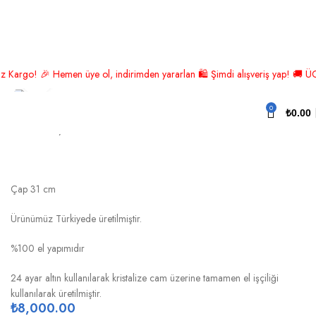
Ana Sayfa
Lüks Aksesuar
Meyvelik
rgo! 🎉 Hemen üye ol, indirimden yararlan 🛍️ Şimdi alışveriş yap! 🚚 ÜCRE
Click to enlarge
0
PAPATYA ALTIN ZAMBAK MEYVELİK
₺
0.00
Zambak meyvelik
Yükseklik 28.5 cm
Çap 31 cm
Ürünümüz Türkiyede üretilmiştir.
%100 el yapımıdır
24 ayar altın kullanılarak kristalize cam üzerine tamamen el işçiliği
kullanılarak üretilmiştir.
₺
8,000.00