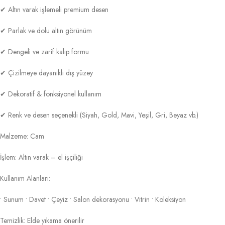
✔ Altın varak işlemeli premium desen
✔ Parlak ve dolu altın görünüm
✔ Dengeli ve zarif kalıp formu
✔ Çizilmeye dayanıklı dış yüzey
✔ Dekoratif & fonksiyonel kullanım
✔ Renk ve desen seçenekli (Siyah, Gold, Mavi, Yeşil, Gri, Beyaz vb.)
Malzeme: Cam
İşlem: Altın varak – el işçiliği
Kullanım Alanları:
• Sunum • Davet • Çeyiz • Salon dekorasyonu • Vitrin • Koleksiyon
Temizlik: Elde yıkama önerilir