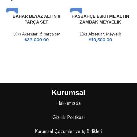
BAHAR BEYAZ ALTIN 6
HASBAHÇE ESKİTME ALTIN
PARÇA SET
ZAMBAK MEYVELİK
Lüks Aksesuar
,
6 parça set
Lüks Aksesuar
,
Meyvelik
₺
32,000.00
₺
10,500.00
Kurumsal
Hakkımızda
Gizlilik Politikası
Kurumsal Çözümler ve İş Birlikleri